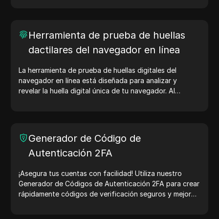
Herramienta de prueba de huellas
dactilares del navegador en línea
La herramienta de prueba de huellas digitales del
navegador en línea está diseñada para analizar y
revelar la huella digital única de tu navegador. Al
realizar la prueba, puedes entender qué información
comparte tu navegador con los sitios web y tomar
medidas para mejorar tu privacidad y seguridad en
línea.
Generador de Código de
Autenticación 2FA
¡Asegura tus cuentas con facilidad! Utiliza nuestro
Generador de Códigos de Autenticación 2FA para crear
rápidamente códigos de verificación seguros y mejorar
la protección de tu cuenta. ¡Pruébalo ahora y protege
tu vida digital!