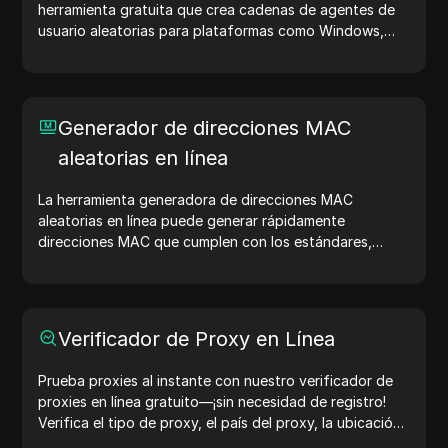
herramienta gratuita que crea cadenas de agentes de
usuario aleatorias para plataformas como Windows,
macOS, Android, iOS y Linux. Las cadenas de agentes
de usuario comparten detalles del dispositivo y del
navegador con los servidores web, ayudando en
pruebas de sitios web, verificaciones de compatibilidad
Generador de direcciones MAC
y optimización del desarrollo. Simplifica tus flujos de
aleatorias en línea
trabajo: ¡genera agentes de usuario hoy!
La herramienta generadora de direcciones MAC
aleatorias en línea puede generar rápidamente
direcciones MAC que cumplen con los estándares,
adecuadas para pruebas de red, simulación de
dispositivos y otros escenarios.
Verificador de Proxy en Línea
Prueba proxies al instante con nuestro verificador de
proxies en línea gratuito—¡sin necesidad de registro!
Verifica el tipo de proxy, el país del proxy, la ubicación
del proxy, la zona horaria del proxy y más con facilidad.