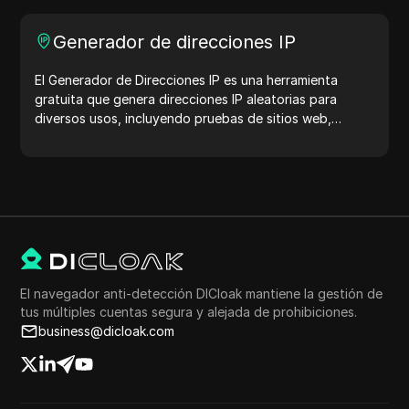
Generador de direcciones IP
El Generador de Direcciones IP es una herramienta
gratuita que genera direcciones IP aleatorias para
diversos usos, incluyendo pruebas de sitios web,
análisis de seguridad y desarrollo. Con características
como la identificación de la ubicación de la dirección IP
y la generación de direcciones IP aleatorias, te permite
generar rápidamente direcciones IP para probar la
geolocalización, verificaciones de privacidad y más.
Simplifica tu flujo de trabajo y mejora tu proceso de
desarrollo: ¡genera direcciones IP ahora!
El navegador anti-detección DICloak mantiene la gestión de
tus múltiples cuentas segura y alejada de prohibiciones.
business@dicloak.com