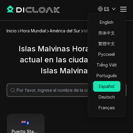
ES
English
Inicio
Hora Mundial
América del Sur
Islas Malvinas
简体中文
繁體中文
Islas Malvinas Hora | Hora
Русский
actual en las ciudades de
Tiếng Việt
Islas Malvinas
Português
Español
Buscar
Deutsch
Français
Puerto Stanley