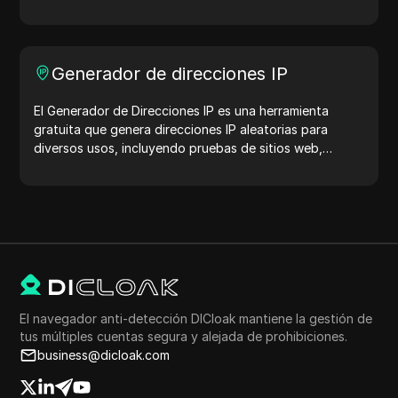
la protección de tu cuenta. ¡Pruébalo ahora y protege
tu vida digital!
Generador de direcciones IP
El Generador de Direcciones IP es una herramienta
gratuita que genera direcciones IP aleatorias para
diversos usos, incluyendo pruebas de sitios web,
análisis de seguridad y desarrollo. Con características
como la identificación de la ubicación de la dirección IP
y la generación de direcciones IP aleatorias, te permite
generar rápidamente direcciones IP para probar la
geolocalización, verificaciones de privacidad y más.
Simplifica tu flujo de trabajo y mejora tu proceso de
desarrollo: ¡genera direcciones IP ahora!
El navegador anti-detección DICloak mantiene la gestión de
tus múltiples cuentas segura y alejada de prohibiciones.
business@dicloak.com