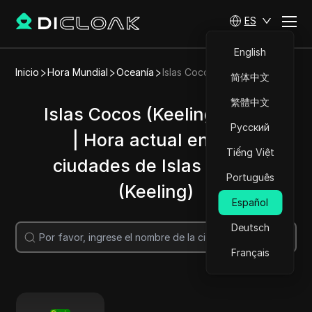
ES
English
Inicio
Hora Mundial
Oceanía
Islas Cocos (Keeling)
简体中文
繁體中文
Islas Cocos (Keeling) Hora
Русский
| Hora actual en las
Tiếng Việt
ciudades de Islas Cocos
Português
(Keeling)
Español
Deutsch
Buscar
Français