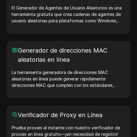
El Generador de Agentes de Usuario Aleatorios es una
herramienta gratuita que crea cadenas de agentes de
usuario aleatorias para plataformas como Windows,
macOS, Android, iOS y Linux. Las cadenas de agentes
de usuario comparten detalles del dispositivo y del
navegador con los servidores web, ayudando en
pruebas de sitios web, verificaciones de compatibilidad
Generador de direcciones MAC
y optimización del desarrollo. Simplifica tus flujos de
aleatorias en línea
trabajo: ¡genera agentes de usuario hoy!
La herramienta generadora de direcciones MAC
aleatorias en línea puede generar rápidamente
direcciones MAC que cumplen con los estándares,
adecuadas para pruebas de red, simulación de
dispositivos y otros escenarios.
Verificador de Proxy en Línea
Prueba proxies al instante con nuestro verificador de
proxies en línea gratuito—¡sin necesidad de registro!