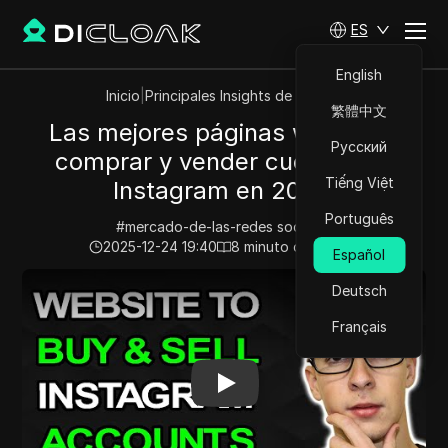
ES
English
Inicio
|
Principales Insights de Videos
繁體中文
Las mejores páginas web para
Русский
comprar y vender cuentas de
Tiếng Việt
Instagram en 2026.
Português
#
mercado-de-las-redes socialesi
2025-12-24 19:40
8
minuto de lectura
Español
Play Video:
Las mejores páginas web para comprar y v
Deutsch
Français