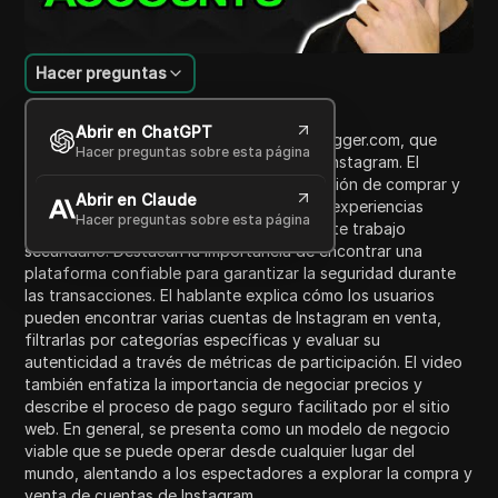
Hacer preguntas
Introducción al contenido
Abrir en ChatGPT
Este video presenta un sitio web, socialtrigger.com, que
Hacer preguntas sobre esta página
facilita la compra y venta de cuentas de Instagram. El
presentador discute el negocio en expansión de comprar y
Abrir en Claude
vender páginas de Instagram y comparte experiencias
Hacer preguntas sobre esta página
personales de sus propias vivencias en este trabajo
secundario. Destacan la importancia de encontrar una
plataforma confiable para garantizar la seguridad durante
las transacciones. El hablante explica cómo los usuarios
pueden encontrar varias cuentas de Instagram en venta,
filtrarlas por categorías específicas y evaluar su
autenticidad a través de métricas de participación. El video
también enfatiza la importancia de negociar precios y
describe el proceso de pago seguro facilitado por el sitio
web. En general, se presenta como un modelo de negocio
viable que se puede operar desde cualquier lugar del
mundo, alentando a los espectadores a explorar la compra y
venta de cuentas de Instagram.