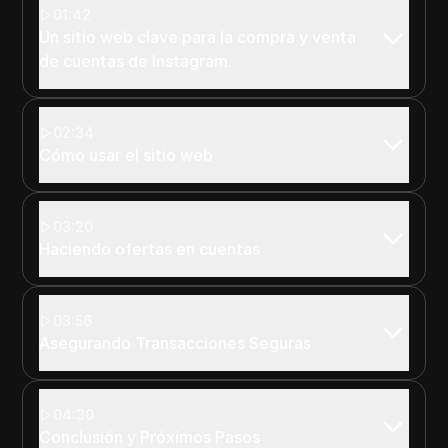
01:42
Un sitio web clave para la compra y venta
de cuentas de Instagram.
02:34
Cómo usar el sitio web
03:20
Haciendo ofertas en cuentas
03:56
Asegurando Transacciones Seguras
04:30
Conclusión y Próximos Pasos