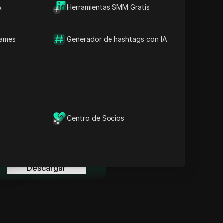
Información Clave
A
Herramientas SMM Gratis
Análisis de la línea de
tiempo
Palabras clave del
names
Generador de hashtags con IA
contenido
Preguntas y respuestas
relacionadas
Más recomendaciones de
videos
ina
l navegador anti-detección
Centro de Socios
DICloak mantiene la gestión
de tus múltiples cuentas
ina
segura y alejada de
prohibiciones.
Descargar