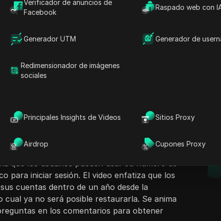
Verificador de anuncios de
Raspado web con I
Facebook
Generador UTM
Generador de user
Redimensionador de imágenes
ntenido
sociales
Hacer preguntas
 guía paso a paso sobre cómo reactivar una
do desactivada por más de 30 días. Aclara que
Abrir en ChatGPT
Hacer preguntas sobre esta pág
E
a la información de la cuenta después de 30
Principales Insights de Videos
Sitios Proxy
dad retiene esta información durante un año,
Abrir en Claude
 un año completo para reactivar sus cuentas.
Hacer preguntas sobre esta pág
Airdrop
Cupones Proxy
ceso de reactivación, demostrando cómo iniciar
ona que los usuarios pueden usar su número de
o para iniciar sesión. El video enfatiza que los
sus cuentas dentro de un año desde la
o cual ya no será posible restaurarla. Se anima
 preguntas en los comentarios para obtener