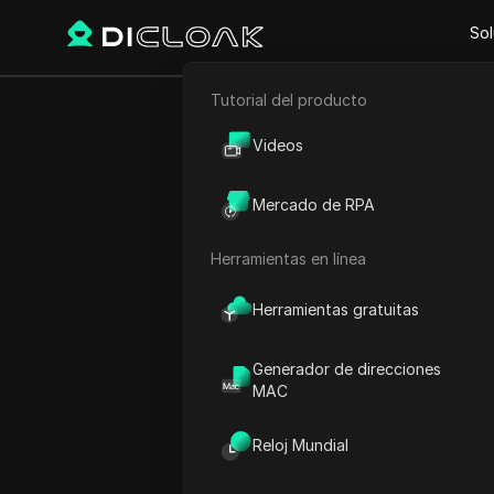
Sol
Tutorial del producto
Comercio electrónico
Cómo reacti
Videos
Marketing de afiliación
Mercado de RPA
Raspado web
#
m
Herramientas en línea
Play Video:
Cómo reactivar 
Herramientas gratuitas
Generador de direcciones
MAC
Reloj Mundial