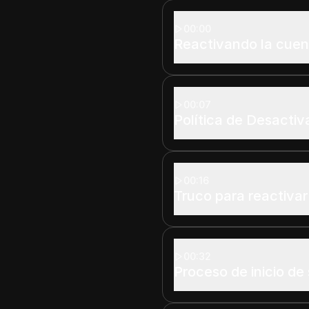
00:00
Reactivando la cuent
00:07
Política de Desactiv
00:16
Truco para reactivar
00:32
Proceso de inicio de