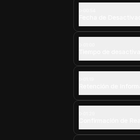
00:54
Fecha de Desactivac
01:00
Tiempo de desactiv
01:19
Retención de Inform
01:29
Confirmación de Rea