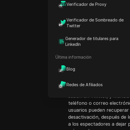
Verificador de Proxy
Verificador de Sombreado de
Twitter
Generador de titulares para
Introducción al co
LinkedIn
Este video proporciona una
Última información
cuenta de Twitter que ha si
la política estándar elimin
Blog
días, pero Twitter en reali
permitiendo a los usuarios
Redes de Afiliados
El anfitrión explica el pro
sesión en Twitter, y menci
teléfono o correo electrónic
usuarios pueden recuperar 
desactivación, después de l
a los espectadores a dejar