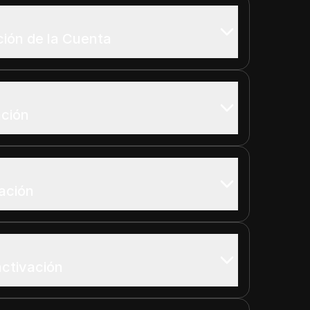
ión de la Cuenta
ación
ación
ctivación