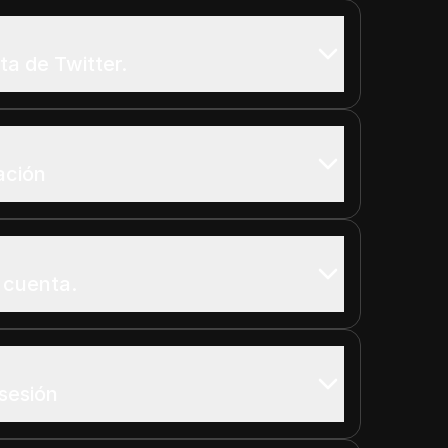
a de Twitter.
ación
 cuenta.
 sesión