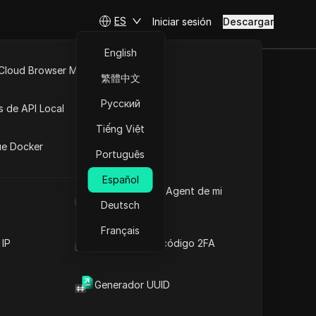
ES
Iniciar sesión
Descargar
English
 Cloud Browser MCP
繁體中文
espués de 30
API Abierta
Русский
s de API Local
Tiếng Việt
iones
ue Docker
Português
ura
Español
Cuál es el User Agent de mi
navegador
Deutsch
Français
 IP
Generador de código 2FA
Generador UUID
Contenido
Introducción al contenido