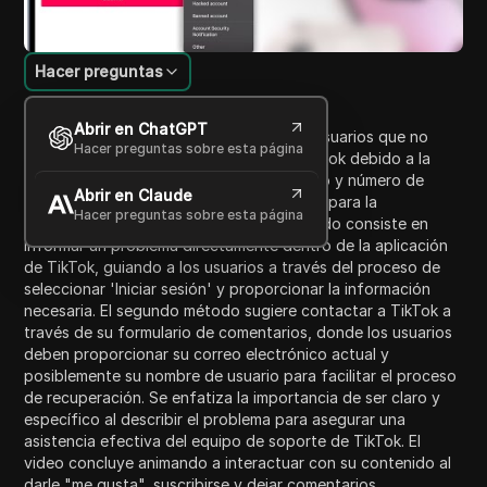
Hacer preguntas
Introducción al contenido
Abrir en ChatGPT
Este video sirve como una guía para los usuarios que no
Hacer preguntas sobre esta página
pueden iniciar sesión en su cuenta de TikTok debido a la
pérdida de acceso a su correo electrónico y número de
Abrir en Claude
teléfono. Presenta dos métodos sencillos para la
Hacer preguntas sobre esta página
recuperación de la cuenta. El primer método consiste en
informar un problema directamente dentro de la aplicación
de TikTok, guiando a los usuarios a través del proceso de
seleccionar 'Iniciar sesión' y proporcionar la información
necesaria. El segundo método sugiere contactar a TikTok a
través de su formulario de comentarios, donde los usuarios
deben proporcionar su correo electrónico actual y
posiblemente su nombre de usuario para facilitar el proceso
de recuperación. Se enfatiza la importancia de ser claro y
específico al describir el problema para asegurar una
asistencia efectiva del equipo de soporte de TikTok. El
video concluye animando a interactuar con su contenido al
darle "me gusta", suscribirse y dejar comentarios.