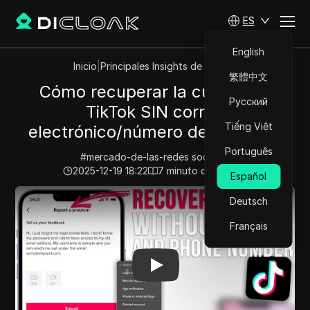
ES
English
Inicio
|
Principales Insights de Videos
繁體中文
Cómo recuperar la cuenta de
Русский
TikTok SIN correo
Tiếng Việt
electrónico/número de teléfono.
Português
#
mercado-de-las-redes socialesi
2025-12-19 18:22
7
minuto de lectura
Español
Play Video:
Cómo recuperar la cuenta de TikTok SIN co
Deutsch
Français