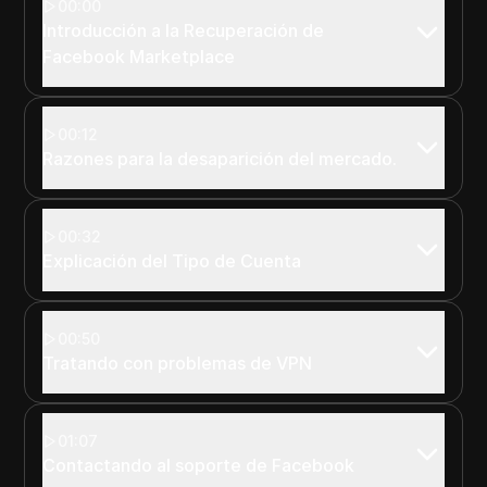
00:00
Introducción a la Recuperación de
Facebook Marketplace
00:12
Razones para la desaparición del mercado.
00:32
Explicación del Tipo de Cuenta
00:50
Tratando con problemas de VPN
01:07
Contactando al soporte de Facebook