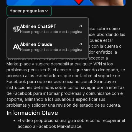
Hacer preguntas
Introducción al contenido
Abrir en ChatGPT
Este video proporciona una guía paso a paso sobre cómo
Hacer preguntas sobre esta página
recuperar el acceso a Facebook Marketplace, abordando las
razones comunes por las cuales el acceso puede estar
Abrir en Claude
restringido o suspendido, como problemas con la cuenta o
Hacer preguntas sobre esta página
el uso de un perfil secundario. El presentador enfatiza la
necesidad de usar un perfil principal para acceder a
Marketplace y sugiere deshabilitar cualquier VPN si los
problemas persisten. Si el acceso sigue siendo denegado, se
aconseja a los espectadores que contacten al soporte de
Facebook para obtener asistencia adicional. Se incluyen
instrucciones detalladas sobre cómo navegar por la interfaz
de Facebook para informar problemas y comunicarse con el
soporte, animando a los usuarios a especificar sus
problemas y solicitar una revisión del estado de su cuenta.
Información Clave
El video proporciona una guía sobre cómo recuperar el
acceso a Facebook Marketplace.