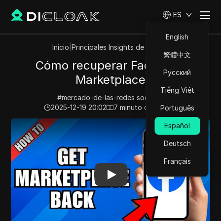
ES
English
Inicio
|
Principales Insights de Videos
繁體中文
Cómo recuperar Facebook
Русский
Marketplace
Tiếng Việt
#
mercado-de-las-redes socialesi
2025-12-19 20:02
7
minuto de lectura
Português
Play Video:
Cómo recuperar Facebook Marketplace
Español
Deutsch
Français