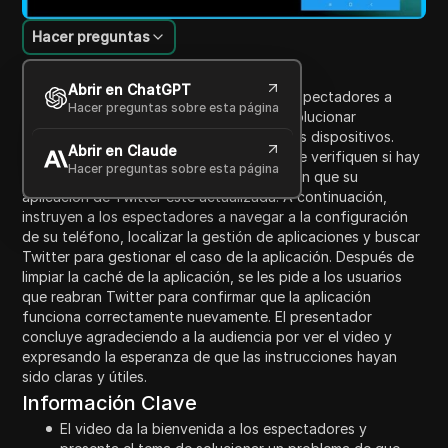
Hacer preguntas
Introducción al contenido
Abrir en ChatGPT
En este video, el presentador guía a los espectadores a
Hacer preguntas sobre esta página
través de un proceso paso a paso para solucionar
problemas relacionados con Twitter en sus dispositivos.
Abrir en Claude
Comienzan aconsejando a los usuarios que verifiquen si hay
Hacer preguntas sobre esta página
actualizaciones en la Play Store y aseguren que su
aplicación de Twitter esté actualizada. A continuación,
instruyen a los espectadores a navegar a la configuración
de su teléfono, localizar la gestión de aplicaciones y buscar
Twitter para gestionar el caso de la aplicación. Después de
limpiar la caché de la aplicación, se les pide a los usuarios
que reabran Twitter para confirmar que la aplicación
funciona correctamente nuevamente. El presentador
concluye agradeciendo a la audiencia por ver el video y
expresando la esperanza de que las instrucciones hayan
sido claras y útiles.
Información Clave
El video da la bienvenida a los espectadores y