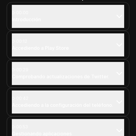
00:00
Introducción
00:12
Accediendo a Play Store
00:29
Comprobando actualizaciones de Twitter.
00:42
Accediendo a la configuración del teléfono.
00:53
Gestionando aplicaciones