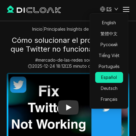
ES
English
Inicio
|
Principales Insights de Videos
繁體中文
Cómo solucionar el problema de
Русский
que Twitter no funciona en 2026.
Tiếng Việt
#
mercado-de-las-redes socialesi
2025-12-24 18:12
5
minuto de lectura
Português
Play Video:
Cómo solucionar el problema de que Twitte
Español
Deutsch
Français