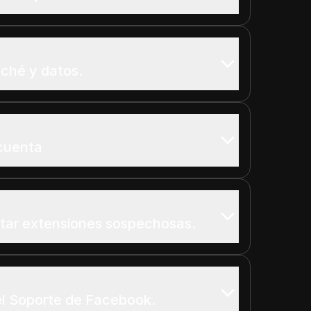
aché y datos.
 cuenta
itar extensiones sospechosas.
el Soporte de Facebook.