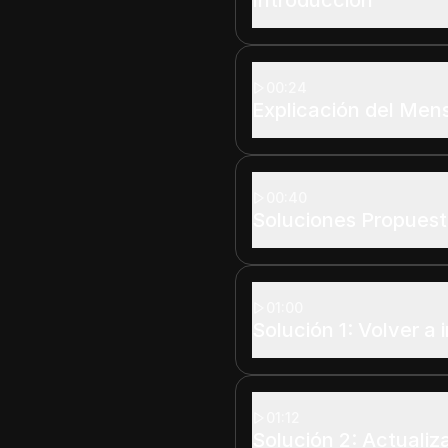
00:24
Explicación del Mens
00:40
Soluciones Propues
01:00
Solución 1: Volver a i
01:12
Solución 2: Actualiza