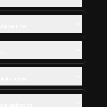
aje de Error
tas
niciar sesión
r la aplicación