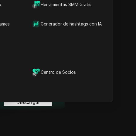
Información Clave
A
Herramientas SMM Gratis
Análisis de la línea de
tiempo
Palabras clave del
names
Generador de hashtags con IA
contenido
Preguntas y respuestas
relacionadas
Más recomendaciones de
videos
ina
l navegador anti-detección
Centro de Socios
DICloak mantiene la gestión
de tus múltiples cuentas
ina
segura y alejada de
prohibiciones.
Descargar