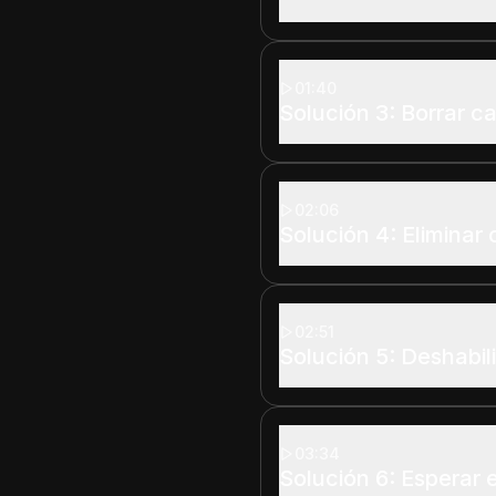
01:40
Solución 3: Borrar c
02:06
Solución 4: Eliminar
02:51
Solución 5: Deshabil
03:34
Solución 6: Esperar 