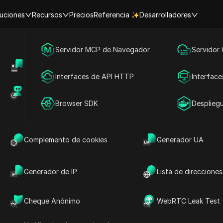
uciones
Recursos
Precios
Referencia
Desarrolladores
Inicio
|
Principales Insights de Videos
Marketing en redes sociales
Servidor MCP de Navegador
Servidor
ionar el problema de sesión 
Centro de Ayuda
Compartir cuenta
Publicidad
Interfaces de API HTTP
Interface
Facebook.
Mercado de RPA (MCP)
Mercado de extens
Compartir cuenta
Browser SDK
Desplieg
ercado-de-las-redes socialesi
2025-12-19 13:22
7
minuto de lect
 el problema de sesión expirada en Facebook.
Complemento de cookies
Generador UA
Generador de IP
Lista de direcciones
Cheque Anónimo
WebRTC Leak Test