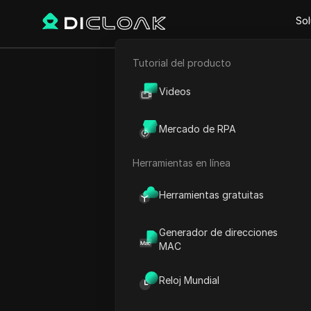
Sol
Tutorial del producto
Comercio electrónico
Cómo soluc
Videos
Marketing de afiliación
Mercado de RPA
Raspado web
#
m
Herramientas en línea
Play Video:
Cómo solucionar
Herramientas gratuitas
Generador de direcciones
MAC
Reloj Mundial