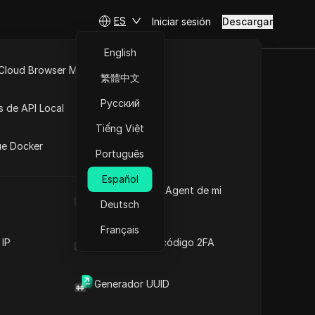
ES
Iniciar sesión
Descargar
English
 Cloud Browser MCP
繁體中文
expirada en
API Abierta
Русский
s de API Local
Tiếng Việt
iones
ue Docker
Português
ura
Español
Cuál es el User Agent de mi
navegador
Deutsch
Français
 IP
Generador de código 2FA
Generador UUID
Contenido
Introducción al contenido