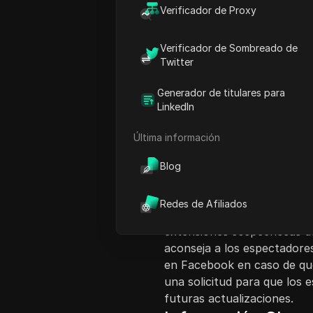
Verificador de Proxy
Verificador de Sombreado de
Twitter
Generador de titulares para
Introducción al co
LinkedIn
Este video tutorial de loio 
Última información
mensaje de error común de 
expirado' al intentar inicia
Blog
seis soluciones potenciales,
Facebook, actualizar la apli
Redes de Afiliados
navegador, eliminar la cuen
extensiones sospechosas del
aconseja a los espectadores
en Facebook en caso de que
una solicitud para que los 
futuras actualizaciones.