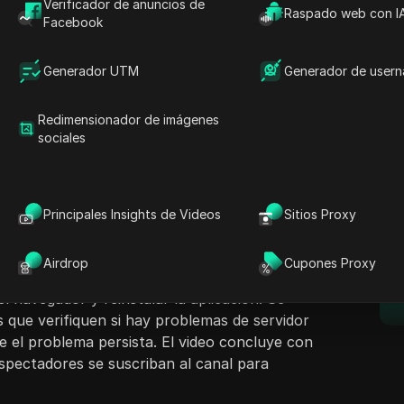
Verificador de anuncios de
Raspado web con I
Facebook
Generador UTM
Generador de user
Redimensionador de imágenes
ntenido
sociales
Hacer preguntas
Tech guía a los espectadores a resolver el
Facebook que indica que la 'sesión ha
Abrir en ChatGPT
Hacer preguntas sobre esta pág
E
r sesión en sus cuentas. El presentador sugiere
Principales Insights de Videos
Sitios Proxy
 incluyendo volver a iniciar sesión en
Abrir en Claude
cación, limpiar la caché y los datos del
Hacer preguntas sobre esta pág
Airdrop
Cupones Proxy
ta de Facebook del dispositivo, deshabilitar
 navegador y reinstalar la aplicación. Se
 que verifiquen si hay problemas de servidor
 el problema persista. El video concluye con
espectadores se suscriban al canal para