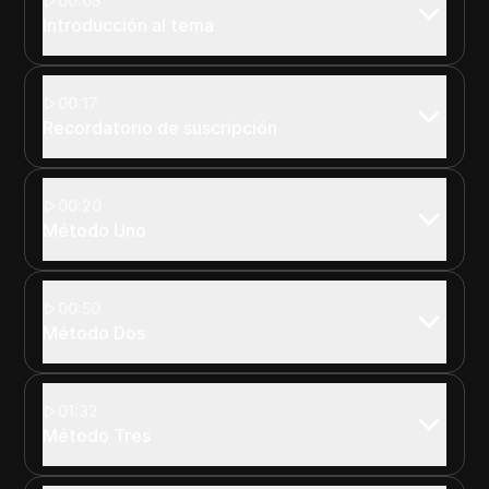
00:05
Introducción al tema
00:17
Recordatorio de suscripción
00:20
Método Uno
00:50
Método Dos
01:32
Método Tres