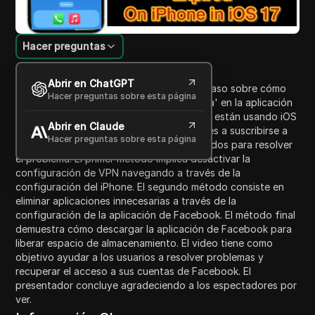
Hacer preguntas
Introducción al contenido
Abrir en ChatGPT
Este video proporciona una guía paso a paso sobre cómo
Hacer preguntas sobre esta página
solucionar el problema de 'sesión expirada' en la aplicación
de Facebook para usuarios de iPhone que están usando iOS
Abrir en Claude
17. El presentador anima a los espectadores a suscribirse a
Hacer preguntas sobre esta página
su canal de YouTube y describe tres métodos para resolver
el problema. El primer método implica desactivar la
configuración de VPN navegando a través de la
configuración del iPhone. El segundo método consiste en
eliminar aplicaciones innecesarias a través de la
configuración de la aplicación de Facebook. El método final
demuestra cómo descargar la aplicación de Facebook para
liberar espacio de almacenamiento. El video tiene como
objetivo ayudar a los usuarios a resolver problemas y
recuperar el acceso a sus cuentas de Facebook. El
presentador concluye agradeciendo a los espectadores por
ver.