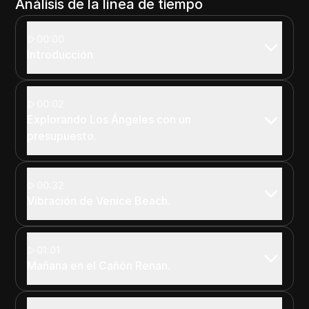
Análisis de la línea de tiempo
00:00
Introducción
00:02
Explorando Los Ángeles con un
presupuesto.
00:32
Vibración de Venice Beach.
01:01
Mañana en el Cañón Renan.