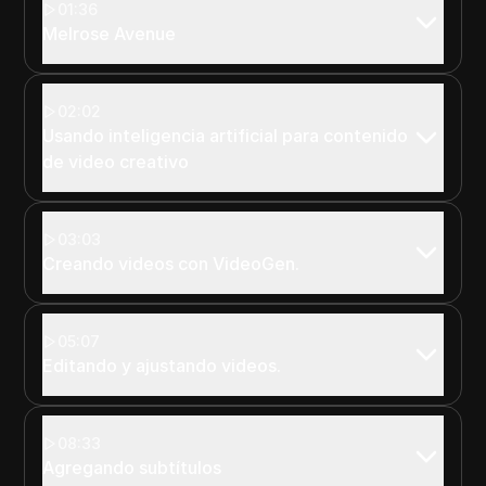
01:36
Melrose Avenue
02:02
Usando inteligencia artificial para contenido
de video creativo
03:03
Creando videos con VideoGen.
05:07
Editando y ajustando videos.
08:33
Agregando subtítulos