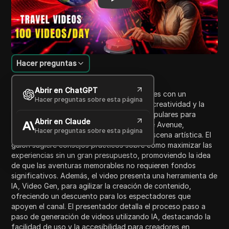
Hacer preguntas
Introducción al contenido
Abrir en ChatGPT
El video muestra cómo explorar Los Ángeles con un
Hacer preguntas sobre esta página
presupuesto de solo $20, enfatizando la creatividad y la
aventura en los viajes. Destaca lugares populares para
Abrir en Claude
fotografiar, como Venice Beach y Melrose Avenue,
Hacer preguntas sobre esta página
capturando la vibrante cultura local y la escena artística. El
guion sugiere consejos prácticos sobre cómo maximizar las
experiencias sin un gran presupuesto, promoviendo la idea
de que las aventuras memorables no requieren fondos
significativos. Además, el video presenta una herramienta de
IA, Video Gen, para agilizar la creación de contenido,
ofreciendo un descuento para los espectadores que
apoyen el canal. El presentador detalla el proceso paso a
paso de generación de videos utilizando IA, destacando la
facilidad de uso y la accesibilidad para creadores en