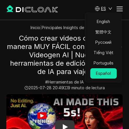
ES
English
Inicio
|
Principales Insights de Videos
繁體中文
Cómo crear videos de IA de
Русский
manera MUY FÁCIL con ChatGPT +
Tiếng Việt
Videogen AI | Nuevas
herramientas de edición de video
Português
de IA para viajes
Español
#
Herramientas de IA
2025-07-28 20:49
9
minuto de lectura
Play Video:
Cómo crear videos de IA de manera MUY FÁC