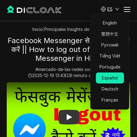
ES
English
Inicio
|
Principales Insights de Videos
繁體中文
Facebook Messenger से लॉगआउट कैसे
Русский
करें || How to log out of Facebook
Tiếng Việt
Messenger in Hindi
Português
#
mercado-de-las-redes socialesi
2025-12-19 13:43
6
minuto de lectura
Español
Play Video:
Facebook Messenger से लॉगआउट कैसे करें || 
Deutsch
Français