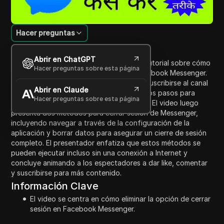
Hacer preguntas
Introducción al contenido
Abrir en ChatGPT
En este video, el presentador ofrece un tutorial sobre cómo
Hacer preguntas sobre esta página
eliminar la opción de cerrar sesión en Facebook Messenger.
Después de invitar a los espectadores a suscribirse al canal
Abrir en Claude
de Sarva Shiksha, el presentador detalla los pasos para
Hacer preguntas sobre esta página
habilitar una opción local para Messenger. El video luego
presenta dos métodos para cerrar sesión de Messenger,
incluyendo navegar a través de la configuración de la
aplicación y borrar datos para asegurar un cierre de sesión
completo. El presentador enfatiza que estos métodos se
pueden ejecutar incluso sin una conexión a Internet y
concluye animando a los espectadores a dar like, comentar
y suscribirse para más contenido.
Información Clave
El video se centra en cómo eliminar la opción de cerrar
sesión en Facebook Messenger.