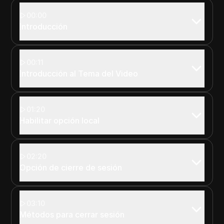
00:00
Introducción
00:11
Introducción al Tema del Video
01:20
Habilitar opción local
02:20
Opción de cierre de sesión
03:10
Métodos para cerrar sesión