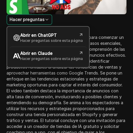
Hacer preguntas
Introducción al contenido
Abrir en ChatGPT
Este video sirve como una guía completa para comenzar un
Hacer preguntas sobre esta página
negocio de dropshipping exitoso. Cubre pasos esenciales,
incluyendo la selección de productos, la comprensión de las
Abrir en Claude
tendencias del mercado y la creación de anuncios efectivos.
Hacer preguntas sobre esta página
El presentador enfatiza la importancia de identificar
productos rentables al analizar las tendencias de ventas y
aprovechar herramientas como Google Trends. Se pone un
enfoque en las tendencias estacionales y estrategias de
marketing oportunas para captar el interés del consumidor.
El video también destaca la importancia de anuncios con
alta tasa de conversión, involucrando a posibles clientes y
entendiendo su demografía. Se anima a los espectadores a
utilizar los recursos y estrategias proporcionados para
construir una tienda personalizada en Shopify y generar
tráfico y ventas. El tutorial concluye con una invitación para
acceder a un creador de tiendas de IA gratuito y solicitar
coaching uno a uno, con el objetivo de guiar a los