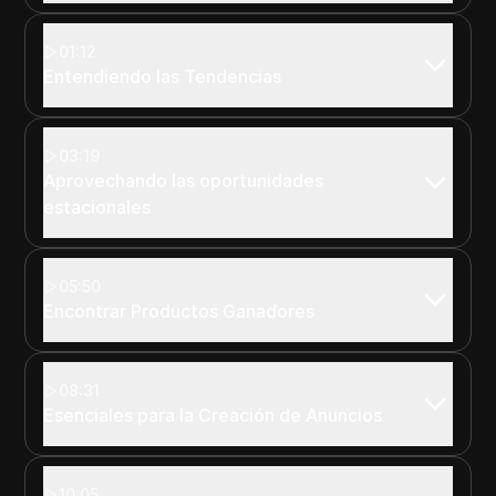
01:12
Entendiendo las Tendencias
03:19
Aprovechando las oportunidades
estacionales
05:50
Encontrar Productos Ganadores
08:31
Esenciales para la Creación de Anuncios
10:05