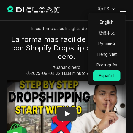
ES
English
Inicio
|
Principales Insights de Videos
繁體中文
La forma más fácil de comenzar
Русский
con Shopify Dropshipping desde
Tiếng Việt
cero.
Português
#
Ganar dinero
2025-09-04 22:11
8
minuto de lectura
Español
Play Video:
La forma más fácil de comenzar con Shopif