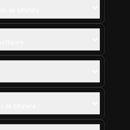
n de billetera
 software.
s de billetera