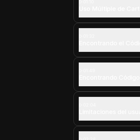
01:10
Uso Múltiple de Car
01:32
Encontrando el Códi
01:49
Encontrando Código
02:04
Limitaciones del usu
02:28