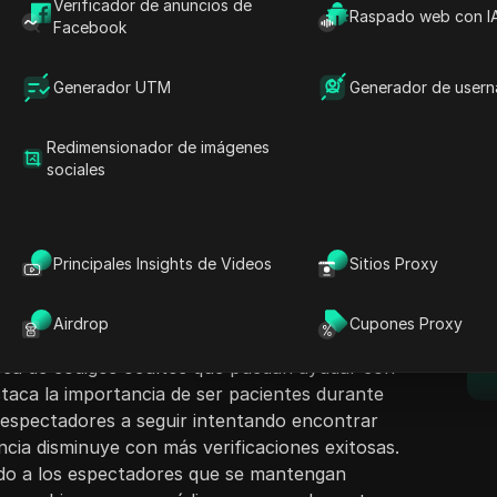
Verificador de anuncios de
Raspado web con I
Facebook
Generador UTM
Generador de user
Redimensionador de imágenes
ntenido
sociales
Hacer preguntas
or discute los desafíos que muchos usuarios
roceso de verificación en la plataforma edrop
Abrir en ChatGPT
Hacer preguntas sobre esta pág
E
ntación sobre cómo verificar con éxito el
Principales Insights de Videos
Sitios Proxy
fatizando el uso de varias billeteras como
Abrir en Claude
leteras fantasma para facilitar el proceso. El
Hacer preguntas sobre esta pág
Airdrop
Cupones Proxy
 espectadores que revisen sus canales de
ca de códigos ocultos que puedan ayudar con
estaca la importancia de ser pacientes durante
 espectadores a seguir intentando encontrar
cia disminuye con más verificaciones exitosas.
ndo a los espectadores que se mantengan