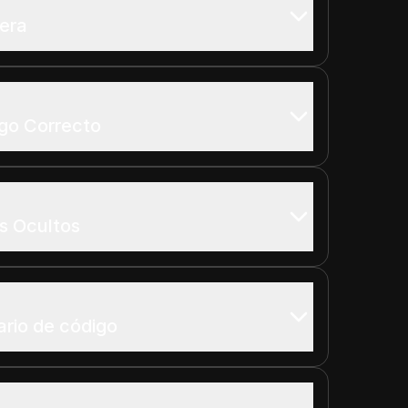
tera
go Correcto
s Ocultos
ario de código