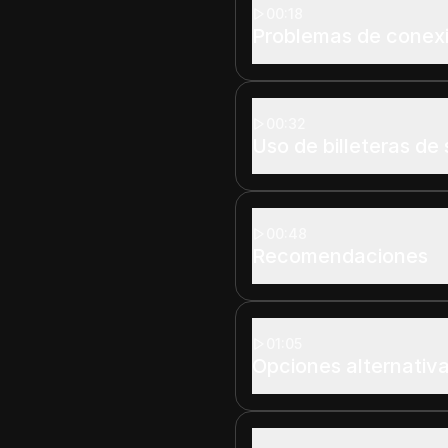
00:18
Problemas de conexió
00:32
Uso de billeteras de
00:48
Recomendaciones
01:05
Opciones alternativa