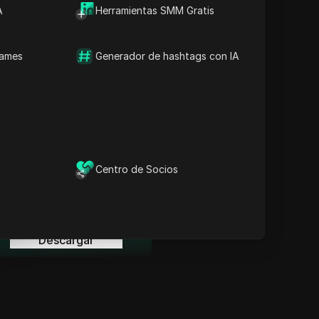
Información Clave
A
Herramientas SMM Gratis
Análisis de la línea de
tiempo
Palabras clave del
names
Generador de hashtags con IA
contenido
Preguntas y respuestas
relacionadas
Más recomendaciones de
videos
ina
l navegador anti-detección
Centro de Socios
DICloak mantiene la gestión
de tus múltiples cuentas
ina
segura y alejada de
prohibiciones.
Descargar