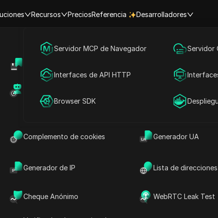
uciones
Recursos
Precios
Referencia
Desarrolladores
Inicio
|
Principales Insights de Videos
Marketing en redes sociales
Servidor MCP de Navegador
Servidor
 AIRDROP RECLAMO - CÓDI
Centro de Ayuda
Compartir cuenta
Publicidad
Interfaces de API HTTP
Interface
DEPLICTADO - Qué Hacer
Mercado de RPA (MCP)
Mercado de extens
Compartir cuenta
Browser SDK
Desplieg
#
Producción Airdrop
2025-07-28 18:33
8
minuto de lectura
P RECLAMO - CÓDIGO CEXY DEPLICTADO - Qué Hacer
Complemento de cookies
Generador UA
Generador de IP
Lista de direcciones
Cheque Anónimo
WebRTC Leak Test