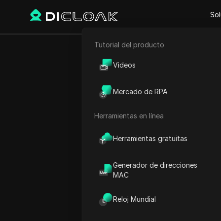
Sol
Tutorial del producto
Comercio electrónico
CEX.IO
Videos
Marketing de afiliación
Mercado de RPA
Raspado web
Herramientas en línea
Play Video:
CEX.IO AIRDRO
Herramientas gratuitas
Generador de direcciones
MAC
Reloj Mundial