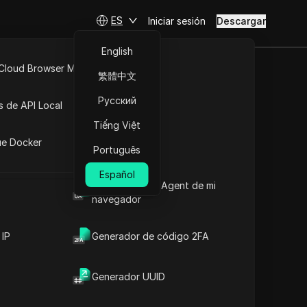
ES
Iniciar sesión
Descargar
English
 Cloud Browser MCP
繁體中文
GO CEXY
API Abierta
Русский
s de API Local
Tiếng Việt
iones
ue Docker
Português
Español
Cuál es el User Agent de mi
navegador
 IP
Generador de código 2FA
Generador UUID
Contenido
Introducción al contenido