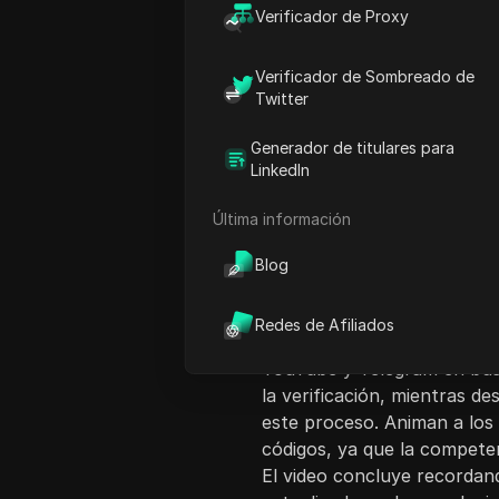
Verificador de Proxy
Verificador de Sombreado de
Twitter
Generador de titulares para
Introducción al co
LinkedIn
En este video, el presentad
Última información
enfrentan al completar el p
de CS.io. Proporcionan orie
Blog
código B sexi requerido, en
billeteras de software y bil
Redes de Afiliados
presentador aconseja a los
YouTube y Telegram en bus
la verificación, mientras d
este proceso. Animan a los
códigos, ya que la competen
El video concluye recorda