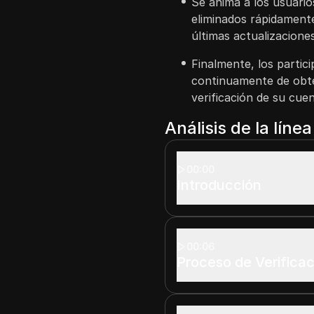
Se anima a los usuari
eliminados rápidamente
últimas actualizacione
Finalmente, los partic
continuamente de obte
verificación de su cuen
Análisis de la líne
00:00
Introducción
00:06
Proceso de Verificac