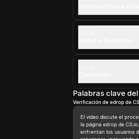
Manteniéndose actu
03:02
Ánimo y Paciencia
03:40
Conclusión
Palabras clave del
Verificación de edrop de CS
El video discute el proc
la página edrop de CS.i
enfrentan los usuarios d