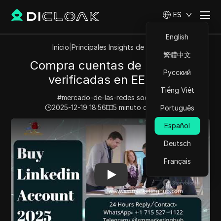
ES
English
Inicio
|
Principales Insights de Videos
繁體中文
Compra cuentas de Linkedin
Русский
verificadas en EE. UU.
Tiếng Việt
#
mercado-de-las-redes socialesi
2025-12-19 18:56
5
minuto de lectura
Português
Play Video:
Compra cuentas de Linkedin verificadas en 
Español
Deutsch
Français