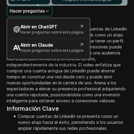
Hacer preguntas
Introducción al contenido
Abrir en ChatGPT
El video discute las ventajas de comprar cuentas de LinkedIn
Hacer preguntas sobre esta página
envejecidas a través de SEM Marketing Hub como un atajo
para lograr el éxito profesional. Sugiere que tener un perfil
Abrir en Claude
de LinkedIn establecido con cientos de conexiones puede
Hacer preguntas sobre esta página
conducir a una credibilidad instantánea y a una audiencia
más amplia para la marca profesional de uno,
independientemente de la industria. El video enfatiza que
comprar una cuenta antigua de LinkedIn puede ahorrar
tiempo en construir una red desde cero y puede abrir
nuevas oportunidades en la carrera de uno. Anima a los
espectadores a elevar su presencia profesional adquiriendo
una cuenta reputada, posicionándola como una inversión
inteligente para obtener acceso a conexiones valiosas.
Información Clave
Comprar cuentas de LinkedIn se presenta como un
nuevo atajo hacia el éxito, permitiendo a los usuarios
ampliar rápidamente sus redes profesionales.