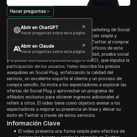
Hacer preguntas
Introducción al contenido
Abrir en ChatGPT
En este video, Haley, una especialista en marketing de Social
Hacer preguntas sobre esta página
Plug, presenta a los espectadores un método simple y
efectivo para mejorar su participación en Twitter al comprar
Abrir en Claude
"me gusta" en Twitter. Ella discute los beneficios de esta
Hacer preguntas sobre esta página
estrategia, incluyendo una mayor credibilidad, prueba social
y el poder del miedo a perderse algo (FOMO), que impulsa la
participación de los usuarios. Haley describe los precios
asequibles en Social Plug, enfatizando la calidad del
servicio, un excelente soporte al cliente y un proceso de
compra sencillo. Se invita a los espectadores a explorar las
ofertas de Social Plug y aprovechar un programa de
afiliados exclusivo para obtener ingresos adicionales al
referir a otros. El video tiene como objetivo animar a los
espectadores a mejorar su presencia en línea y elevar su
éxito en Twitter a través de estos servicios.
Información Clave
El video presenta una forma simple pero efectiva de