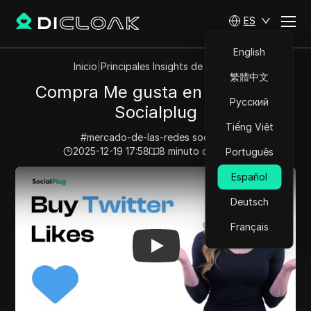
ES
English
Inicio
|
Principales Insights de Videos
繁體中文
Compra Me gusta en Twitter -
Русский
Socialplug
Tiếng Việt
#
mercado-de-las-redes socialesi
2025-12-19 17:58
8
minuto de lectura
Português
Play Video:
Compra Me gusta en Twitter - Socialplug
Español
Deutsch
Français