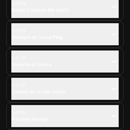
01:06
Dónde Comprar Me Gusta
01:20
Ventajas de Social Plug
01:35
Soporte al Cliente
01:41
Calidad de los Me Gusta
01:56
Proceso de pago