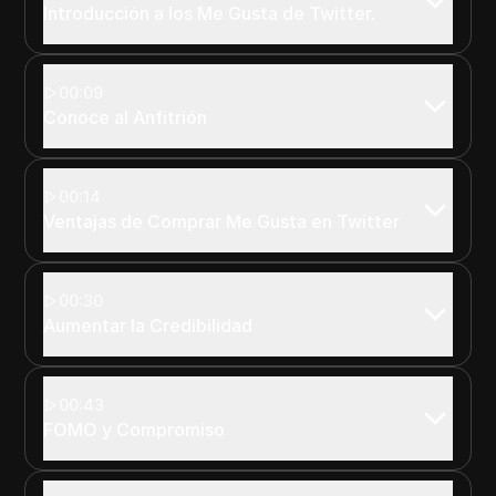
Introducción a los Me Gusta de Twitter.
00:09
Conoce al Anfitrión
00:14
Ventajas de Comprar Me Gusta en Twitter
00:30
Aumentar la Credibilidad
00:43
FOMO y Compromiso