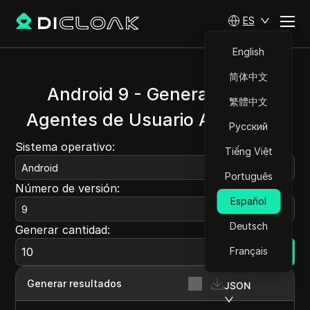
ES
English
简体中文
Android 9 - Generador de
繁體中文
Agentes de Usuario Aleatorios
Русский
Sistema operativo:
Tiếng Việt
Android
Português
Número de versión:
Español
9
Deutsch
Generar cantidad:
Français
Generar
Generar resultados
JSON