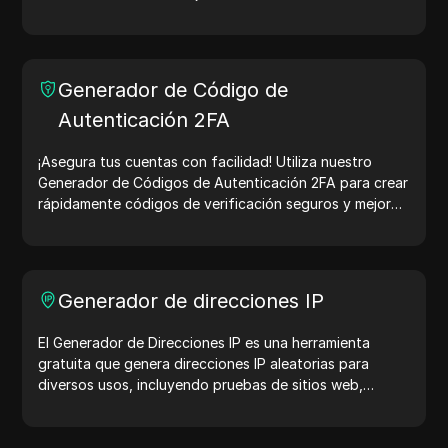
Generador de Código de
Autenticación 2FA
¡Asegura tus cuentas con facilidad! Utiliza nuestro
Generador de Códigos de Autenticación 2FA para crear
rápidamente códigos de verificación seguros y mejorar
la protección de tu cuenta. ¡Pruébalo ahora y protege
tu vida digital!
Generador de direcciones IP
El Generador de Direcciones IP es una herramienta
gratuita que genera direcciones IP aleatorias para
diversos usos, incluyendo pruebas de sitios web,
análisis de seguridad y desarrollo. Con características
como la identificación de la ubicación de la dirección IP
y la generación de direcciones IP aleatorias, te permite