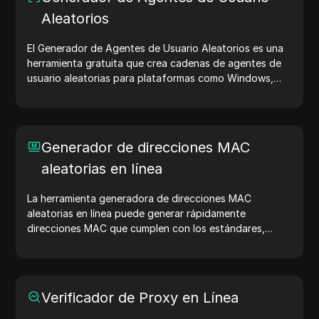
Aleatorios
El Generador de Agentes de Usuario Aleatorios es una
herramienta gratuita que crea cadenas de agentes de
usuario aleatorias para plataformas como Windows,
macOS, Android, iOS y Linux. Las cadenas de agentes
de usuario comparten detalles del dispositivo y del
navegador con los servidores web, ayudando en
pruebas de sitios web, verificaciones de compatibilidad
Generador de direcciones MAC
y optimización del desarrollo. Simplifica tus flujos de
aleatorias en línea
trabajo: ¡genera agentes de usuario hoy!
La herramienta generadora de direcciones MAC
aleatorias en línea puede generar rápidamente
direcciones MAC que cumplen con los estándares,
adecuadas para pruebas de red, simulación de
dispositivos y otros escenarios.
Verificador de Proxy en Línea