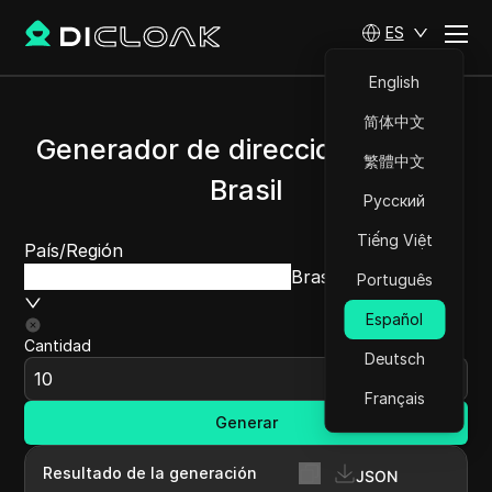
ES
English
简体中文
Generador de direcciones IP de
繁體中文
Brasil
Русский
Tiếng Việt
País/Región
Brasil
Português
Español
Cantidad
Deutsch
Français
Generar
Resultado de la generación
JSON