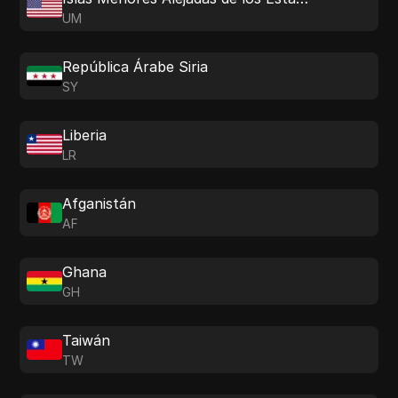
UM
República Árabe Siria
SY
Liberia
LR
Afganistán
AF
Ghana
GH
Taiwán
TW