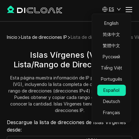
ES
English
简体中文
Inicio
Lista de direcciones IP
Lista de direcciones IP de Islas V
繁體中文
Islas Vírgenes (VG) -
Русский
Lista/Rango de Direcciones IP
Tiếng Việt
Esta página muestra información de IP para Islas Vírgenes
Português
(VG), incluyendo la lista completa de direcciones IP y el
Español
rango de direcciones (direcciones IPv4) para Islas Vírgenes.
Puedes obtener y copiar cada rango de direcciones y
Deutsch
conocer la cantidad. Islas Vírgenes tiene un total de 81152
direcciones IP.
Français
Descargue la lista de direcciones de Islas Vírgenes
desde: