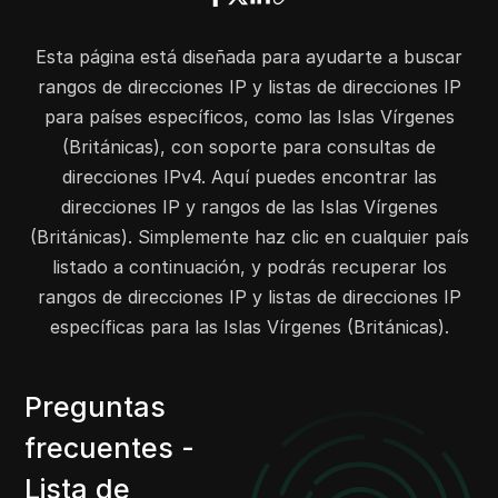
69.57.229.0
69.57.229.255
256
69.57.233.0
69.57.233.255
256
Esta página está diseñada para ayudarte a buscar
69.57.240.0
69.57.240.255
256
rangos de direcciones IP y listas de direcciones IP
69.57.249.0
69.57.249.255
256
para países específicos, como las Islas Vírgenes
(Británicas), con soporte para consultas de
66.81.192.0
66.81.202.255
2816
direcciones IPv4. Aquí puedes encontrar las
66.81.204.0
66.81.207.255
1024
direcciones IP y rangos de las Islas Vírgenes
66.180.216.0
66.180.216.255
256
(Británicas). Simplemente haz clic en cualquier país
66.180.220.0
66.180.220.255
256
listado a continuación, y podrás recuperar los
66.212.229.0
66.212.229.255
256
rangos de direcciones IP y listas de direcciones IP
74.113.104.0
74.113.107.255
1024
específicas para las Islas Vírgenes (Británicas).
76.76.164.0
76.76.167.255
1024
76.76.172.0
76.76.175.255
1024
82.206.190.0
82.206.190.255
256
Preguntas
83.150.238.0
83.150.239.255
512
frecuentes -
89.213.122.0
89.213.122.255
256
Lista de
89.213.126.0
89.213.126.255
256