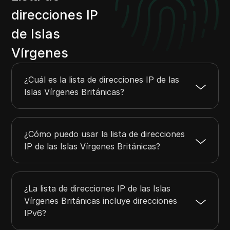
91.199.202.0
91.199.202.255
256
direcciones IP
98.158.110.0
98.158.111.255
512
de Islas
98.159.226.0
98.159.226.255
256
Vírgenes
103.164.53.0
103.164.53.255
256
103.92.130.0
103.92.130.255
256
¿Cuál es la lista de direcciones IP de las
104.234.239.0
104.234.239.255
256
Islas Vírgenes Británicas?
¿Cómo puedo usar la lista de direcciones
IP de las Islas Vírgenes Británicas?
¿La lista de direcciones IP de las Islas
Vírgenes Británicas incluye direcciones
IPv6?