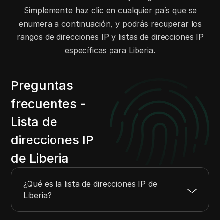
197.215.216.0
197.215.219.255
1024
Simplemente haz clic en cualquier país que se
197.231.152.0
197.231.159.255
2048
enumera a continuación, y podrás recuperar los
197.231.220.0
197.231.223.255
1024
rangos de direcciones IP y listas de direcciones IP
212.165.161.0
212.165.162.255
512
específicas para Liberia.
Preguntas
frecuentes -
Lista de
direcciones IP
de Liberia
¿Qué es la lista de direcciones IP de
Liberia?