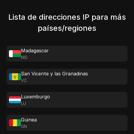
Lista de direcciones IP para más
países/regiones
Madagascar
MG
San Vicente y las Granadinas
VC
Luxemburgo
LU
Guinea
GN