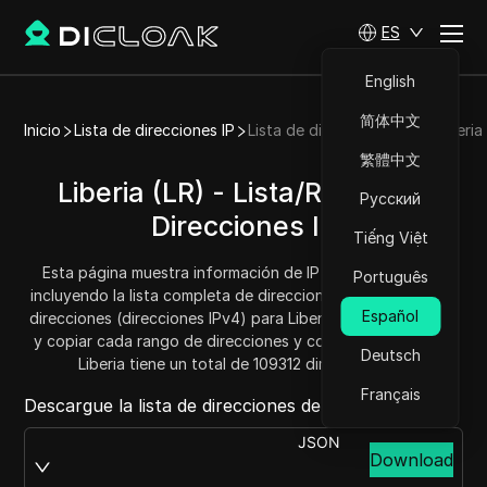
ES
English
简体中文
Inicio
Lista de direcciones IP
Lista de direcciones IP de Liberia
繁體中文
Liberia (LR) - Lista/Rango de
Русский
Direcciones IP
Tiếng Việt
Esta página muestra información de IP para Liberia (LR),
Português
incluyendo la lista completa de direcciones IP y el rango de
Español
direcciones (direcciones IPv4) para Liberia. Puedes obtener
y copiar cada rango de direcciones y conocer la cantidad.
Deutsch
Liberia tiene un total de 109312 direcciones IP.
Français
Descargue la lista de direcciones de Liberia desde:
JSON
Download