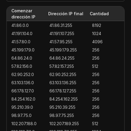
Comenzar
Dirección IP final
Cantidad
dirección IP
41.86.0.0
41.86.31.255
8192
41.191.104.0
41.191.107.255
1024
41.57.80.0
41.57.95.255
4096
45.199.179.0
45.199.179.255
256
64.86.24.0
64.86.24.255
256
57.82.156.0
57.82.157.255
512
62.90.252.0
62.90.252.255
256
63.103.136.0
63.103.136.255
256
66.178.127.0
66.178.127.255
256
84.254.162.0
84.254.162.255
256
95.210.39.0
95.210.39.255
256
98.97.75.0
98.97.75.255
256
102.207.188.0
102.207.189.255
512