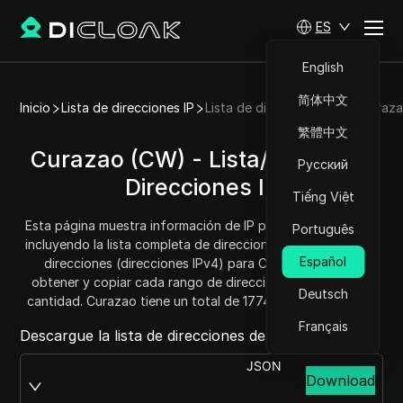
ES
English
简体中文
Inicio
Lista de direcciones IP
Lista de direcciones IP de Curaz
繁體中文
Curazao (CW) - Lista/Rango de
Русский
Direcciones IP
Tiếng Việt
Esta página muestra información de IP para Curazao (CW),
Português
incluyendo la lista completa de direcciones IP y el rango de
Español
direcciones (direcciones IPv4) para Curazao. Puedes
obtener y copiar cada rango de direcciones y conocer la
Deutsch
cantidad. Curazao tiene un total de 177408 direcciones IP.
Français
Descargue la lista de direcciones de Curazao desde:
JSON
Download