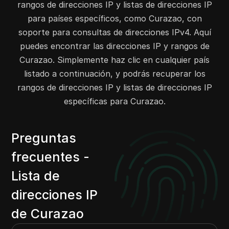
186.190.233.0
186.190.235.255
768
rangos de direcciones IP y listas de direcciones IP
186.190.240.0
186.190.253.255
3584
para países específicos, como Curazao, con
190.4.128.0
190.4.191.255
16384
soporte para consultas de direcciones IPv4. Aquí
190.13.120.0
190.13.127.255
2048
puedes encontrar las direcciones IP y rangos de
190.88.0.0
190.88.255.255
65536
Curazao. Simplemente haz clic en cualquier país
190.104.104.0
190.104.111.255
2048
listado a continuación, y podrás recuperar los
rangos de direcciones IP y listas de direcciones IP
190.105.193.0
190.105.195.255
768
específicas para Curazao.
190.112.224.0
190.112.255.255
8192
190.121.210.0
190.121.212.255
768
190.121.247.0
190.121.247.255
256
Preguntas
190.123.20.0
190.123.23.255
1024
frecuentes -
190.131.237.0
190.131.237.255
256
Lista de
190.185.0.0
190.185.63.255
16384
190.2.160.0
190.2.191.255
8192
direcciones IP
200.6.56.0
200.6.63.255
2048
de Curazao
200.115.179.0
200.115.179.255
256