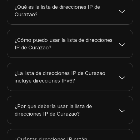
200.124.128.0
200.124.159.255
8192
¿Qué es la lista de direcciones IP de
198.93.48.0
198.93.51.255
1024
Curazao?
198.93.176.0
198.93.183.255
2048
201.131.43.0
201.131.43.255
256
201.220.13.0
201.220.13.255
256
¿Cómo puedo usar la lista de direcciones
IP de Curazao?
¿La lista de direcciones IP de Curazao
incluye direcciones IPv6?
¿Por qué debería usar la lista de
direcciones IP de Curazao?
¿Cuántas direcciones IP están