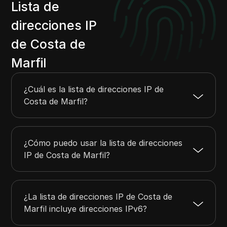
Lista de
41.206.64.0
41.206.95.255
8192
direcciones IP
41.206.224.0
41.207.31.255
16384
41.207.192.0
41.207.227.255
9216
de Costa de
41.209.128.0
41.209.191.255
16384
Marfil
41.211.192.0
41.211.255.255
16384
41.215.192.0
41.215.207.255
4096
¿Cuál es la lista de direcciones IP de
Costa de Marfil?
¿Cómo puedo usar la lista de direcciones
IP de Costa de Marfil?
¿La lista de direcciones IP de Costa de
Marfil incluye direcciones IPv6?