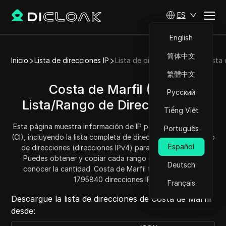
ES
English
简体中文
Inicio
Lista de direcciones IP
Lista de direcciones IP de Costa 
繁體中文
Costa de Marfil (CI) -
Русский
Lista/Rango de Direcciones IP
Tiếng Việt
Esta página muestra información de IP para Costa de Marfil
Português
(CI), incluyendo la lista completa de direcciones IP y el rango
Español
de direcciones (direcciones IPv4) para Costa de Marfil.
Puedes obtener y copiar cada rango de direcciones y
Deutsch
conocer la cantidad. Costa de Marfil tiene un total de
1795840 direcciones IP.
Français
Descargue la lista de direcciones de Costa de Marfil
desde: