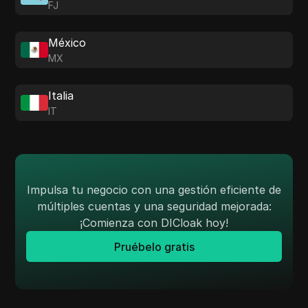
FJ
México
MX
Italia
IT
Impulsa tu negocio con una gestión eficiente de
múltiples cuentas y una seguridad mejorada:
¡Comienza con DICloak hoy!
Pruébelo gratis