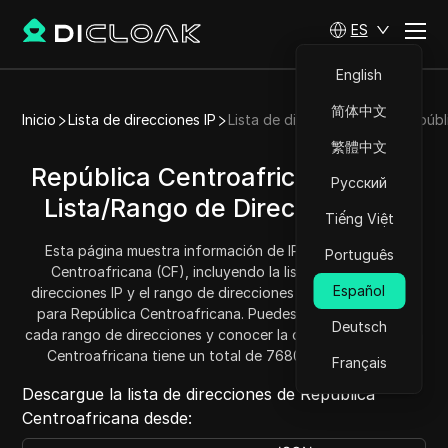
ES
English
简体中文
Inicio
Lista de direcciones IP
Lista de direcciones IP de Repúb
繁體中文
República Centroafricana (CF) -
Русский
Lista/Rango de Direcciones IP
Tiếng Việt
Esta página muestra información de IP para República
Português
Centroafricana (CF), incluyendo la lista completa de
Español
direcciones IP y el rango de direcciones (direcciones IPv4)
para República Centroafricana. Puedes obtener y copiar
Deutsch
cada rango de direcciones y conocer la cantidad. República
Centroafricana tiene un total de 7680 direcciones IP.
Français
Descargue la lista de direcciones de República
Centroafricana desde: