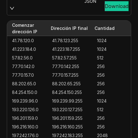
JSON
Download
Comenzar
Dirección IP final
Cantidad
dirección IP
41.78.120.0
41.78.123.255
1024
41.223.184.0
41.223.187.255
1024
57.82.56.0
57.82.57.255
512
77.70.142.0
77.70.142.255
256
77.70.157.0
77.70.157.255
256
88.202.65.0
88.202.65.255
256
84.254.150.0
84.254.150.255
256
169.239.96.0
169.239.99.255
1024
193.220.126.0
193.220.127.255
512
196.201.159.0
196.201.159.255
256
196.216.160.0
196.216.160.255
256
197.242.176.0
197.242.183.255
2048