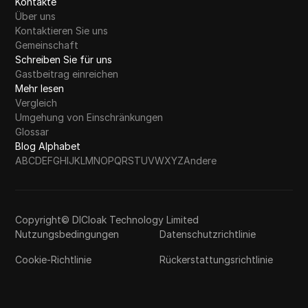
Kontakte
Über uns
Kontaktieren Sie uns
Gemeinschaft
Schreiben Sie für uns
Gastbeitrag einreichen
Mehr lesen
Vergleich
Umgehung von Einschränkungen
Glossar
Blog Alphabet
A
B
C
D
E
F
G
H
I
J
K
L
M
N
O
P
Q
R
S
T
U
V
W
X
Y
Z
Andere
Copyright© DICloak Technology Limited
Nutzungsbedingungen
Datenschutzrichtlinie
Cookie-Richtlinie
Rückerstattungsrichtlinie