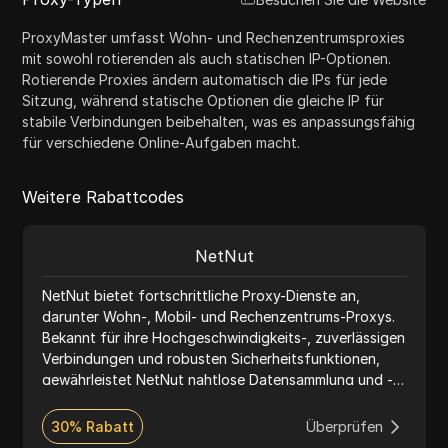
ProxyMaster umfasst Wohn- und Rechenzentrumsproxies
mit sowohl rotierenden als auch statischen IP-Optionen.
Rotierende Proxies ändern automatisch die IPs für jede
Sitzung, während statische Optionen die gleiche IP für
stabile Verbindungen beibehalten, was es anpassungsfähig
für verschiedene Online-Aufgaben macht.
Weitere Rabattcodes
NetNut
NetNut bietet fortschrittliche Proxy-Dienste an,
darunter Wohn-, Mobil- und Rechenzentrums-Proxys.
Bekannt für ihre Hochgeschwindigkeits-, zuverlässigen
Verbindungen und robusten Sicherheitsfunktionen,
gewährleistet NetNut nahtlose Datensammlung und -
durchsuchung. Der Dienst unterstützt die Protokolle
HTTP und SOCKS5, bietet flexible Preisgestaltung
30% Rabatt
Überprüfen
und 24/7-Kundensupport, was ihn ideal für Web-