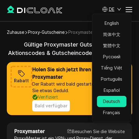
DE
English
Zuhause
Proxy-Gutscheine
Proxymaster
简体中文
Gültige Proxymaster Gutscheine &
繁體中文
Aktionscodes & Gutscheincodes im Jahr 2025
Русский
Tiếng Việt
Holen Sie sich jetzt Ihren Rabatt von
Proxymaster
Português
Rabatt
Der Rabatt wird bald gestartet, bitte haben
Español
Sie etwas Geduld.
Verifiziert
Deutsch
Bald verfügbar
Français
Proxymaster
Besuchen Sie die Website
ProxyMaster ist ein VPN- und Proxy-Dienst, der