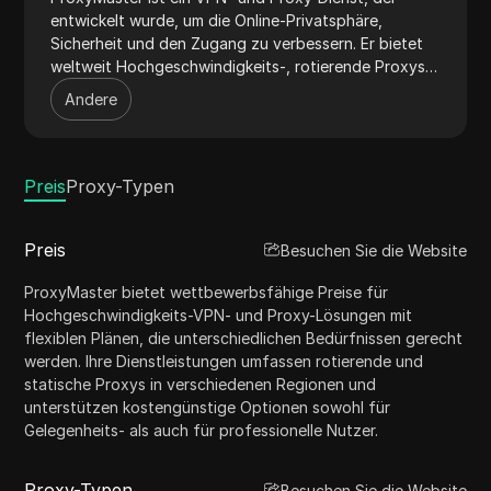
entwickelt wurde, um die Online-Privatsphäre,
Sicherheit und den Zugang zu verbessern. Er bietet
weltweit Hochgeschwindigkeits-, rotierende Proxys
und Server, um anonymes Surfen und
Andere
uneingeschränkten Zugang zu Inhalten zu
gewährleisten. ProxyMaster ist geeignet für
Benutzer, die Datenschutz, sicheres Surfen und das
Umgehen von Geo-Einschränkungen auf
Preis
Proxy-Typen
verschiedenen Geräten und Plattformen suchen.
Preis
Besuchen Sie die Website
ProxyMaster bietet wettbewerbsfähige Preise für
Hochgeschwindigkeits-VPN- und Proxy-Lösungen mit
flexiblen Plänen, die unterschiedlichen Bedürfnissen gerecht
werden. Ihre Dienstleistungen umfassen rotierende und
statische Proxys in verschiedenen Regionen und
unterstützen kostengünstige Optionen sowohl für
Gelegenheits- als auch für professionelle Nutzer.
Proxy-Typen
Besuchen Sie die Website