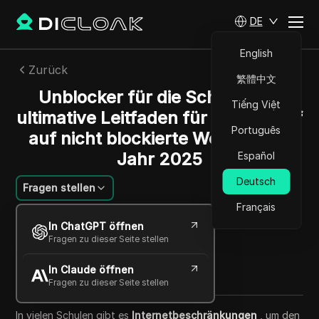
DE
English
Zurück
繁體中文
Unblocker für die Schule: Der
Tiếng Việt
ultimative Leitfaden für den Zugriff
Português
auf nicht blockierte Websites im
Jahr 2025
Español
Deutsch
Fragen stellen
Français
Mikhail Kozlov
In ChatGPT öffnen
23 Okt. 2025
6
min lesen
Fragen zu dieser Seite stellen
Teilen mit
In Claude öffnen
Copy Link
Fragen zu dieser Seite stellen
In vielen Schulen gibt es
Internetbeschränkungen
, um den