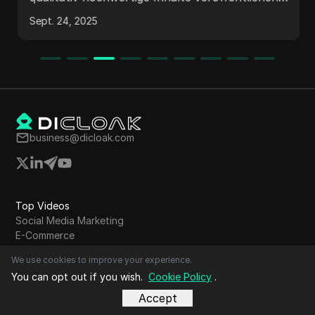
mit der Community interagieren, Ablehnungen
Sept. 24, 2025
vermeiden und schnell Ihre Reputation
aufbauen können.
business@dicloak.com
Top Videos
Social Media Marketing
E-Commerce
Affiliate-Marketing
We use cookies to improve your experience.
Kryptowährung
You can opt out if you wish.
Cookie Policy
.
Airdrop Farming
Online-Werbung
Accept
Dropshipping