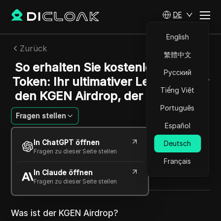
DE
English
Zurück
繁體中文
So erhalten Sie kostenlose KGEN-
Русский
Token: Ihr ultimativer Leitfaden für
Tiếng Việt
den KGEN Airdrop, der bald endet
Português
Fragen stellen
Español
Emily Grace Johnson
In ChatGPT öffnen
Deutsch
07 Okt. 2025
2
min lesen
Fragen zu dieser Seite stellen
Teilen mit
Français
In Claude öffnen
Copy Link
Fragen zu dieser Seite stellen
Was ist der KGEN Airdrop?