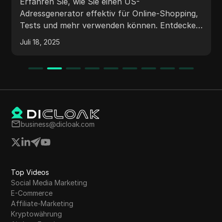
für-Schritt-Anleitung zum
Erfahren Sie, wie Sie einen US-
Erstellen genauer US-Adressen
Adressgenerator effektiv für Online-Shopping,
Tests und mehr verwenden können. Entdecken
Sie die Vorteile und Best Practices.
Juli 18, 2025
business@dicloak.com
Top Videos
Social Media Marketing
E-Commerce
Affiliate-Marketing
Kryptowährung