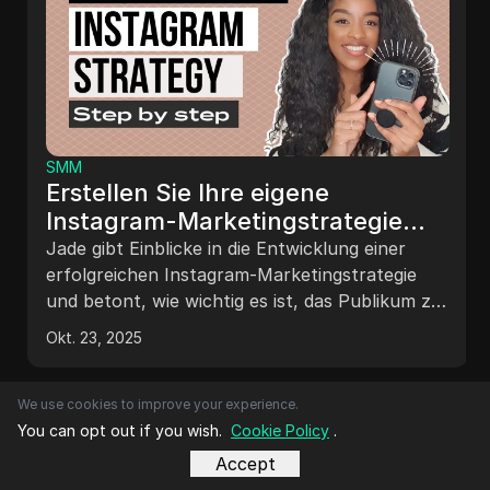
SMM
Erstellen Sie Ihre eigene
Instagram-Marketingstrategie
2023 | Instagram-Marketing-
Jade gibt Einblicke in die Entwicklung einer
Tipps für kleine Unternehmen
erfolgreichen Instagram-Marketingstrategie
und betont, wie wichtig es ist, das Publikum zu
verstehen, SMART-Ziele zu setzen, eine auf die
Okt. 23, 2025
Bedürfnisse des Publikums abgestimmte
Content-Strategie zu erstellen und
Leistungskennzahlen regelmäßig zu bewerten.
We use cookies to improve your experience.
You can opt out if you wish.
Cookie Policy
.
Accept