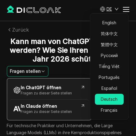
DE
English
Zurück
简体中文
Kann man von ChatGPT gesperrt
繁體中文
werden? Wie Sie Ihren Zugang im
Русский
Jahr 2026 schützen
Tiếng Việt
Fragen stellen
Português
Sandra Anderson
In ChatGPT öffnen
Español
02 Juni 2026
6
min lesen
Fragen zu dieser Seite stellen
Teilen mit
Deutsch
In Claude öffnen
Copy Link
Français
Fragen zu dieser Seite stellen
Für technische Praktiker und Unternehmen, die Large
Language Models (LLMs) in ihre Kernproduktionspipelines