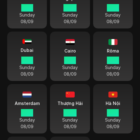
21 31
20 31
18 01
Sunday
Sunday
Sunday
08/09
08/09
08/09
Dubai
Cairo
Rôma
16 31
15 31
14 31
Sunday
Sunday
Sunday
08/09
08/09
08/09
Amsterdam
Thượng Hải
Hà Nội
14 31
20 31
19 31
Sunday
Sunday
Sunday
08/09
08/09
08/09