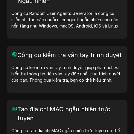
Ngẫu nhiên
Công cụ Random User Agents Generator là công cụ
miễn phí tạo các chuỗi user agent ngẫu nhiên cho các
nền tảng như Windows, macOS, Android, iOS và Linux.
Chuỗi user agent cung cấp thông tin về thiết bị và trình
duyệt cho máy chủ, hỗ trợ kiểm tra website, kiểm tra
khả năng tương thích và tối ưu hóa quy trình phát triển.
Đơn giản hóa quy trình làm việc của bạn—bắt đầu tạo
Công cụ kiểm tra vân tay trình duyệt
user agent ngay hôm nay!
Công cụ kiểm tra vân tay trình duyệt giúp phân tích và
hiển thị thông tin dấu vân tay độc nhất của trình duyệt
của bạn. Thông qua kiểm tra, bạn có thể hiểu trình
duyệt của mình chia sẻ thông tin gì với các trang web
và thực hiện các biện pháp cải thiện quyền riêng tư và
bảo mật.
Tạo địa chỉ MAC ngẫu nhiên trực
tuyến
Công cụ tạo địa chỉ MAC ngẫu nhiên trực tuyến có thể