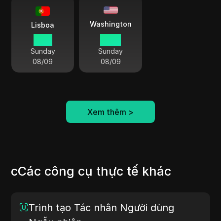
Washington
Lisboa
13 31
08 31
Sunday
Sunday
08/09
08/09
Xem thêm
>
cCác công cụ thực tế khác
Trình tạo Tác nhân Người dùng