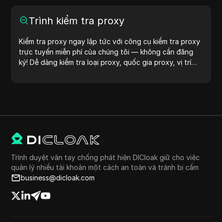
Trình kiểm tra proxy
Kiểm tra proxy ngay lập tức với công cụ kiểm tra proxy
trực tuyến miễn phí của chúng tôi — không cần đăng
ký! Dễ dàng kiểm tra loại proxy, quốc gia proxy, vị trí
proxy, múi giờ proxy và nhiều hơn nữa.
Trình duyệt vân tay chống phát hiện DICloak giữ cho việc
quản lý nhiều tài khoản một cách an toàn và tránh bị cấm
business@dicloak.com