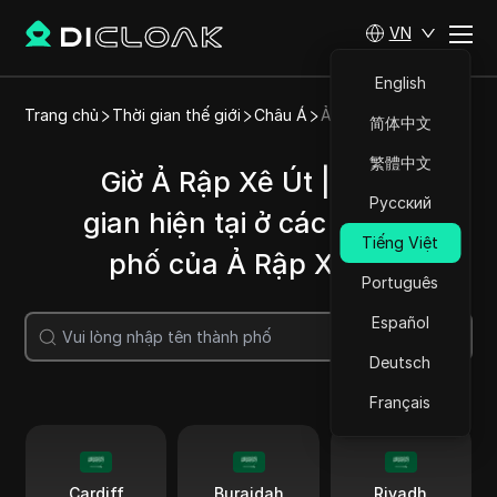
VN
English
Trang chủ
Thời gian thế giới
Châu Á
Ả Rập Xê Út
简体中文
繁體中文
Giờ Ả Rập Xê Út | Thời
Русский
gian hiện tại ở các thành
Tiếng Việt
phố của Ả Rập Xê Út
Português
Español
Tìm kiếm
Deutsch
Français
Cardiff
Buraidah
Riyadh