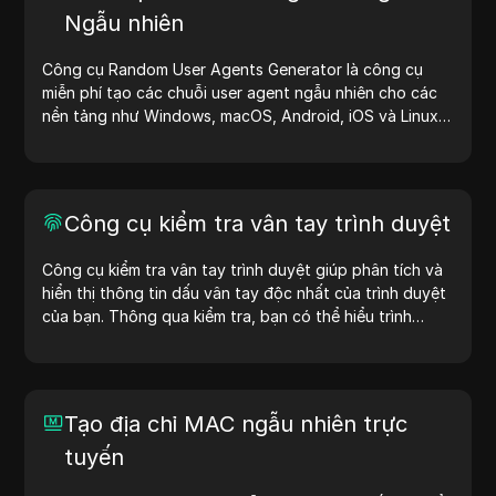
Ngẫu nhiên
Công cụ Random User Agents Generator là công cụ
miễn phí tạo các chuỗi user agent ngẫu nhiên cho các
nền tảng như Windows, macOS, Android, iOS và Linux.
Chuỗi user agent cung cấp thông tin về thiết bị và trình
duyệt cho máy chủ, hỗ trợ kiểm tra website, kiểm tra
khả năng tương thích và tối ưu hóa quy trình phát triển.
Đơn giản hóa quy trình làm việc của bạn—bắt đầu tạo
Công cụ kiểm tra vân tay trình duyệt
user agent ngay hôm nay!
Công cụ kiểm tra vân tay trình duyệt giúp phân tích và
hiển thị thông tin dấu vân tay độc nhất của trình duyệt
của bạn. Thông qua kiểm tra, bạn có thể hiểu trình
duyệt của mình chia sẻ thông tin gì với các trang web
và thực hiện các biện pháp cải thiện quyền riêng tư và
bảo mật.
Tạo địa chỉ MAC ngẫu nhiên trực
tuyến