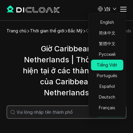
VN
English
Trang chủ
Thời gian thế giới
Bắc Mỹ
Caribbean Netherlands
简体中文
繁體中文
Giờ Caribbean
Русский
Netherlands | Thời gian
Tiếng Việt
hiện tại ở các thành phố
Português
của Caribbean
Español
Netherlands
Deutsch
Français
Tìm kiếm