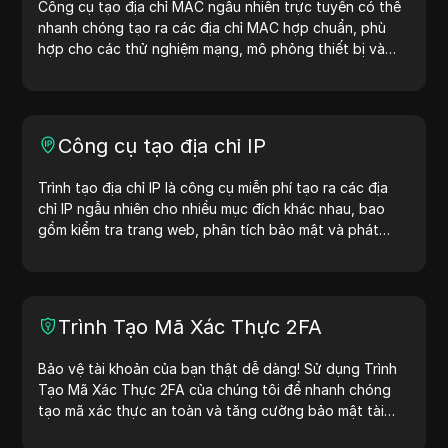
Công cụ tạo địa chỉ MAC ngẫu nhiên trực tuyến có thể
nhanh chóng tạo ra các địa chỉ MAC hợp chuẩn, phù
hợp cho các thử nghiệm mạng, mô phỏng thiết bị và
các tình huống khác.
Công cụ tạo địa chỉ IP
Trình tạo địa chỉ IP là công cụ miễn phí tạo ra các địa
chỉ IP ngẫu nhiên cho nhiều mục đích khác nhau, bao
gồm kiểm tra trang web, phân tích bảo mật và phát
triển. Với các tính năng như nhận diện vị trí địa chỉ IP và
tạo địa chỉ IP ngẫu nhiên, công cụ này giúp bạn nhanh
chóng tạo địa chỉ IP để kiểm tra địa lý, kiểm tra quyền
riêng tư và nhiều mục đích khác. Đơn giản hóa quy trình
Trình Tạo Mã Xác Thực 2FA
làm việc và cải thiện quá trình phát triển — tạo địa chỉ
IP ngay hôm nay!
Bảo vệ tài khoản của bạn thật dễ dàng! Sử dụng Trình
Tạo Mã Xác Thực 2FA của chúng tôi để nhanh chóng
tạo mã xác thực an toàn và tăng cường bảo mật tài
khoản của bạn. Hãy thử ngay bây giờ để bảo vệ cuộc