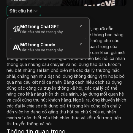
Đặt câu hỏi
Giới thiệu nội dung
Mở trong ChatGPT
Trong tập này của podcast Massive Agent, người dẫn
Đặt câu hỏi về trang này
chương trình Dustin Broom thảo luận về hệ thống bán hàng
truyền thông xã hội hai bước được thiết kế riêng cho các
Mở trong Claude
đại lý bất động sản. Ông nhấn mạnh tầm quan trọng của
Đặt câu hỏi về trang này
việc sử dụng hai chiến lược khác nhau: tiếp cận khán giả mới
thông qua các video dọc ngắn và phát triển kết nối cá nhân
thông qua những câu chuyện và nội dung hấp dẫn. Broom
nêu bật những sai lầm phổ biến mà các đại lý thường mắc
phải, chẳng hạn như đặt nội dung không đúng vị trí hoặc bỏ
qua nhu cầu kết nối cá nhân. Bằng cách hiểu cách sử dụng
đúng các công cụ truyền thông xã hội, các đại lý có thể
nâng cao khả năng hiển thị của mình, xây dựng mối quan hệ
và cuối cùng thu hút khách hàng. Ngoài ra, ông khuyến khích
các đại lý chia sẻ nội dung giá trị trong khi cũng cần chú ý
đến việc họ đang cố gắng thu hút sự chú ý của ai, nhấn
mạnh sự cần thiết của tính chân thực và kết nối trong tiếp
thị truyền thông xã hội.
Thông tin quan trọng