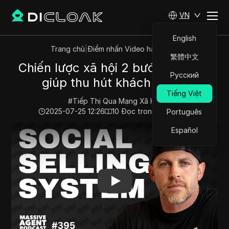
VN
English
Trang chủ
|
Điểm nhấn Video hàng đầu
繁體中文
Chiến lược xã hội 2 bước thực sự
Русский
giúp thu hút khách hàng.
Tiếng Việt
#
Tiếp Thị Qua Mạng Xã Hội
2025-07-25 12:26
10
Đọc trong giây phút
Português
Play Video:
Chiến lược xã hội 2 bước thực sự giúp thu 
Español