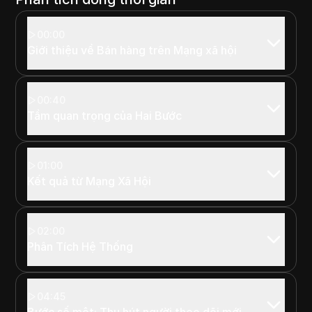
00:00
Giới thiệu về Bán hàng trên Mạng xã hội
00:40
Tầm quan trọng của Hai Bước
01:00
Kết quả từ Mạng Xã Hội
02:00
Phân Tích Hệ Thống
04:45
Bước số một: Thu hút người theo dõi mới