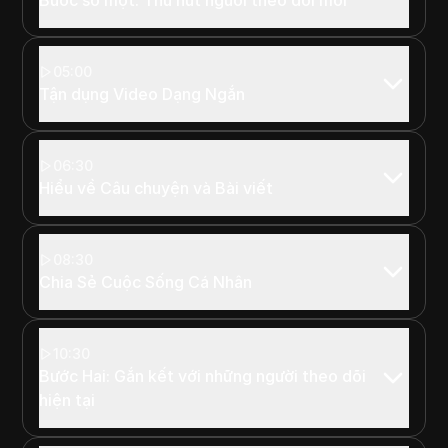
05:00
Tận dụng Video Dạng Ngắn
06:30
Hiểu về Câu chuyện và Bài viết
08:30
Chia Sẻ Cuộc Sống Cá Nhân
10:30
Bước Hai: Gắn kết với những người theo dõi
hiện tại