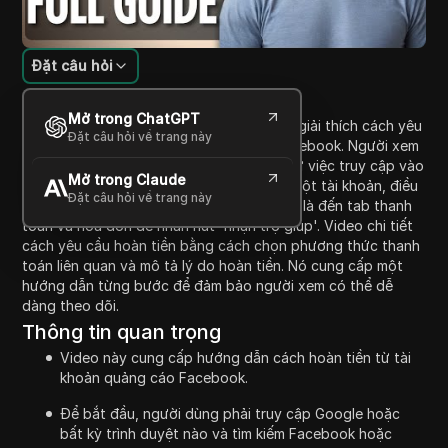
Đặt câu hỏi
Giới thiệu nội dung
Mở trong ChatGPT
Trong video này, người dẫn chương trình giải thích cách yêu
Đặt câu hỏi về trang này
cầu hoàn tiền từ tài khoản quảng cáo Facebook. Người xem
được hướng dẫn qua các bước bắt đầu từ việc truy cập vào
Mở trong Claude
website Facebook, đăng nhập hoặc tạo một tài khoản, điều
Đặt câu hỏi về trang này
hướng đến phần quảng cáo, và cuối cùng là đến tab thanh
toán và hóa đơn để nhấn nút 'nhận trợ giúp'. Video chi tiết
cách yêu cầu hoàn tiền bằng cách chọn phương thức thanh
toán liên quan và mô tả lý do hoàn tiền. Nó cung cấp một
hướng dẫn từng bước để đảm bảo người xem có thể dễ
dàng theo dõi.
Thông tin quan trọng
Video này cung cấp hướng dẫn cách hoàn tiền từ tài
khoản quảng cáo Facebook.
Để bắt đầu, người dùng phải truy cập Google hoặc
bất kỳ trình duyệt nào và tìm kiếm Facebook hoặc