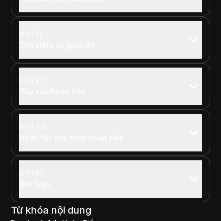
01:11
Tìm kiếm sự giúp đỡ
01:27
Yêu cầu hoàn tiền
01:44
Hoàn tất quy trình hoàn tiền
01:50
Kết luận
Từ khóa nội dung