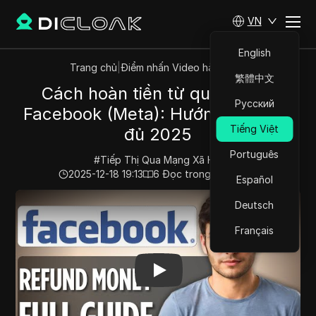
VN
English
Trang chủ
|
Điểm nhấn Video hàng đầu
繁體中文
Cách hoàn tiền từ quảng cáo
Русский
Facebook (Meta): Hướng dẫn đầy
Tiếng Việt
đủ 2025
Português
#
Tiếp Thị Qua Mạng Xã Hội
2025-12-18 19:13
6
Đọc trong giây phút
Español
Play Video:
Cách hoàn tiền từ quảng cáo Facebook (Me
Deutsch
Français