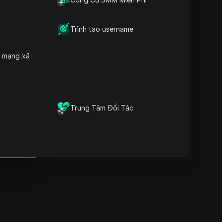
Thông tin quan trọng
Phân tích dòng thời gian
Từ khóa nội dung
Trình tạo username
Các câu hỏi và trả lời liên
quan
h mạng xã
Thêm gợi ý video
Trình duyệt vân tay chống
át hiện DICloak giữ cho việc
quản lý nhiều tài khoản một
Trung Tâm Đối Tác
ách an toàn và tránh bị cấm
Tải xuống