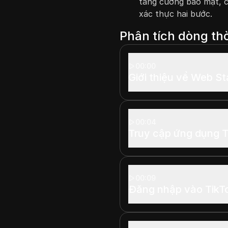
tăng cường bảo mật, c
xác thực hai bước.
Phân tích dòng thờ
00:00
Giới thiệu về Web St
00:04
Truy cập ứng dụng T
00:09
Đăng nhập vào TikT