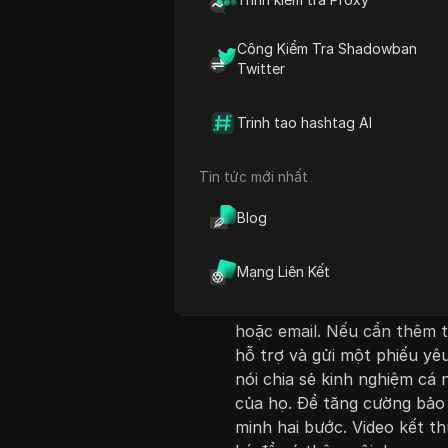
Công Kiểm Tra Shadowban
Twitter
Trinh tao hashtag AI
Giới thiệu nội dung
Tin tức mới nhất
Video có tiêu đề 'Web Stal
phục hồi một tài khoản Tik
Blog
dụng TikTok và điều hướng
thử đăng nhập và, nếu khô
Mạng Liên Kết
phục tài khoản của bạn' b
dẫn bao gồm các chi tiết v
hoặc email. Nếu cần thêm 
hỗ trợ và gửi một phiếu yê
nói chia sẻ kinh nghiệm cá
của họ. Để tăng cường bảo 
minh hai bước. Video kết th