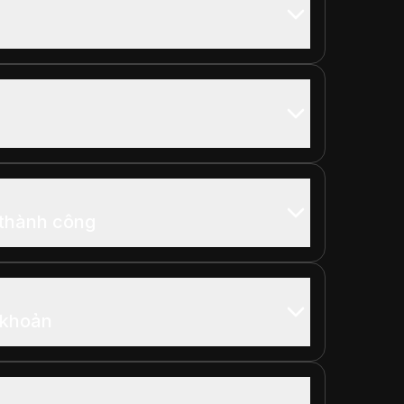
 thành công
 khoản