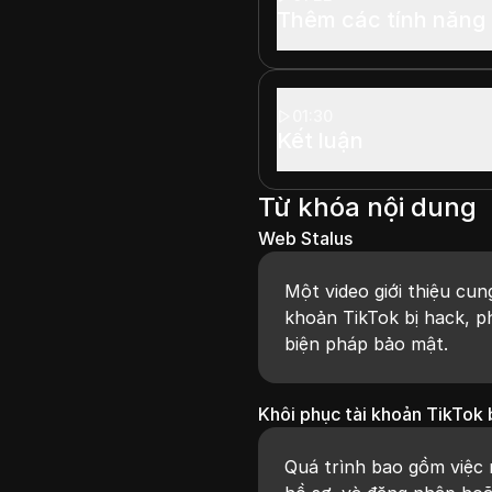
Thêm các tính năng
01:30
Kết luận
Từ khóa nội dung
Web Stalus
Một video giới thiệu cu
khoản TikTok bị hack, p
biện pháp bảo mật.
Khôi phục tài khoản TikTok 
Quá trình bao gồm việc