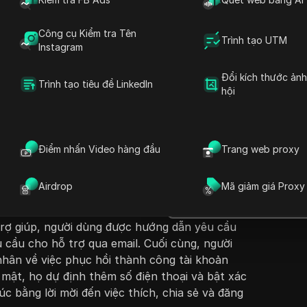
Công cụ Kiểm tra Tên
Trình tạo UTM
Instagram
Đổi kích thước ản
Trình tạo tiêu đề LinkedIn
hội
Đặt câu hỏi
us' cung cấp hướng dẫn từng bước về cách
ph
Tok bị hack. Nó bắt đầu với hướng dẫn mở ứng
Mở trong ChatGPT
Điểm nhấn Video hàng đầu
Trang web proxy
Đặt câu hỏi về trang này
 đến trang đăng nhập. Người xem được khuyên
c
ng thành công, hãy sử dụng tùy chọn 'khôi
Mở trong Claude
Airdrop
Mã giảm giá Proxy
ằng cách chạm vào biểu tượng dấu hỏi. Hướng
Đặt câu hỏi về trang này
ề cách tìm kiếm tài khoản bằng tên người dùng
trợ giúp, người dùng được hướng dẫn yêu cầu
u cầu cho hỗ trợ qua email. Cuối cùng, người
 nhân về việc phục hồi thành công tài khoản
mật, họ dự định thêm số điện thoại và bật xác
úc bằng lời mời đến việc thích, chia sẻ và đăng