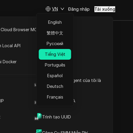
VN
Đăng nhập
Tải xuống
English
 Cloud Browser MCP
繁體中文
Tok Bị Hack
API Mở
Русский
n Local API
Tiếng Việt
ng
ai Docker
Português
út
Español
Browser User Agent của tôi là
gì
Deutsch
Français
IP
Trình tạo mã 2FA
t
Trình tạo UUID
Nội dung
Giới thiệu nội dung
Công Cụ SMM Miễn Phí