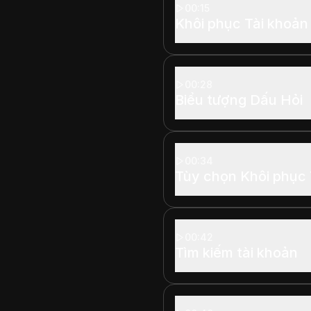
00:15
Khôi phục Tài khoản
00:28
Biểu tượng Dấu Hỏi
00:34
Tùy chọn Khôi phục 
00:42
Tìm kiếm tài khoản