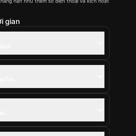
hẳng hạn như thêm số điện thoại và kích hoạt
i gian
alus
ikTok.
ok.