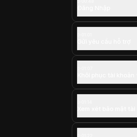
00:48
Đăng Nhập
01:01
Gửi yêu cầu hỗ trợ
01:07
Khôi phục tài khoản
01:14
Xem xét bảo mật tài
01:22