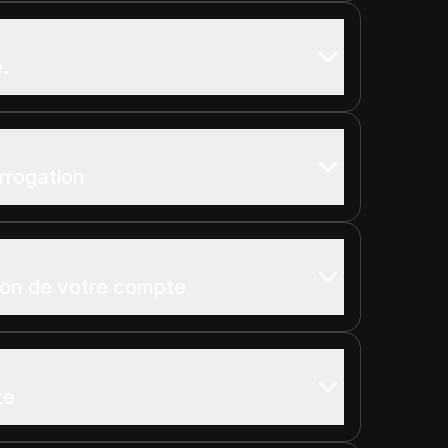
.
errogation
ion de votre compte
te