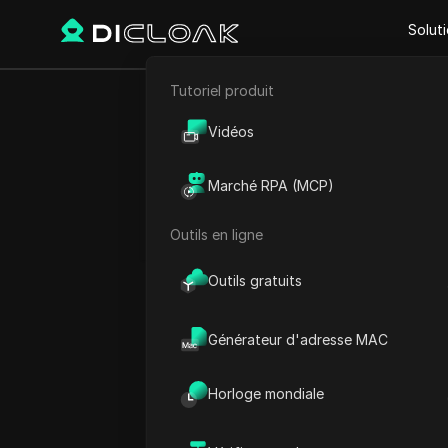
Solut
Tutoriel produit
E-commerce
Comment récu
Vidéos
Marketing d'affiliation
Marché RPA (MCP)
#
Extraction de données web
Outils en ligne
Play Video:
Comment récupé
Outils gratuits
Générateur d'adresse MAC
Horloge mondiale