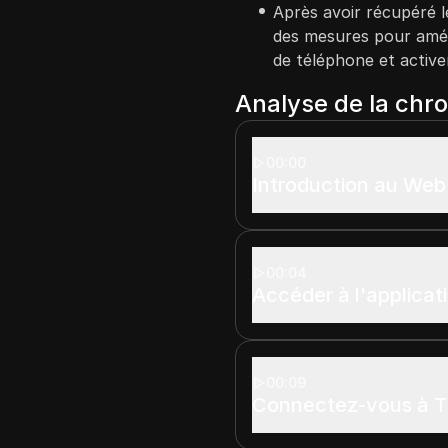
Après avoir récupéré l
des mesures pour amél
de téléphone et activer
Analyse de la chr
00:00
Introduction au Web
00:04
Accéder à l'applicat
00:09
Connectez-vous à T