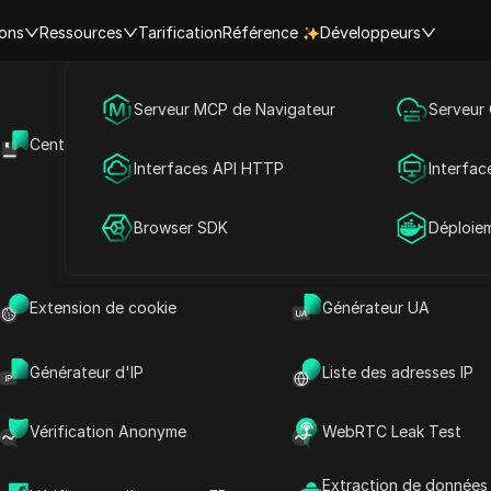
ions
Ressources
Tarification
Référence
Développeurs
Accueil
|
Aperçus des meilleures vidéos
Marketing des médias sociaux
Serveur MCP de Navigateur
Serveur
pérer facilement un compte T
Centre d'aide
API Ouverte
Publicité
Interfaces API HTTP
Interfac
Marketing sur les réseaux sociaux
2025-12-19 18:18
7
min de lectu
Partage de compte
Browser SDK
Déploie
rer facilement un compte TikTok piraté.
Extension de cookie
Générateur UA
Générateur d'IP
Liste des adresses IP
Vérification Anonyme
WebRTC Leak Test
Extraction de données