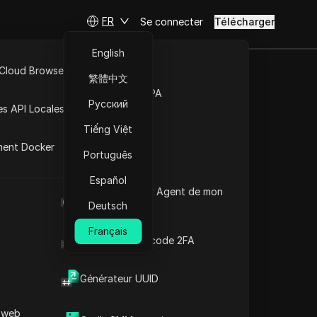
FR
Se connecter
Télécharger
English
 Cloud Browser MCP
繁體中文
ikTok piraté.
Marché de la RPA
Русский
es API Locales
Tiếng Việt
re
ment Docker
Português
Español
Quel est le User Agent de mon
navigateur
Deutsch
Français
Générateur de code 2FA
Contenu
Générateur UUID
Introduction au contenu
Informations clés
 web
Analyse de la chronologie