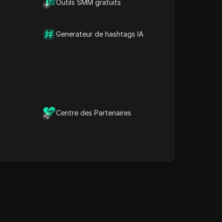
Outils SMM gratuits
Mots-clés de contenu
Questions et réponses
connexes
Generateur de hashtags IA
Plus de recommandations
de vidéos
e navigateur anti-détection
DICloak garde la gestion de
vos multiples comptes en
sécurité et à l'abri des
Centre des Partenaires
interdictions.
Télécharger