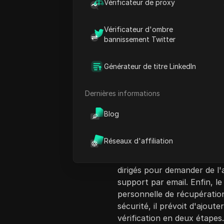
Vérificateur de proxy
Vérificateur d'ombre
bannissement Twitter
Introduction au c
Générateur de titre LinkedIn
La vidéo intitulée 'Web Stal
façon de récupérer un com
Dernières informations
instructions pour ouvrir l'a
connexion. Les spectateurs 
Blog
en cas d'échec, d'utiliser 
sur l'icône du point d'interr
Réseaux d'affiliation
façon de rechercher le comp
email. Si une aide supplémen
dirigés pour demander de l'
support par email. Enfin, l
personnelle de récupératio
sécurité, il prévoit d'ajout
vérification en deux étapes.