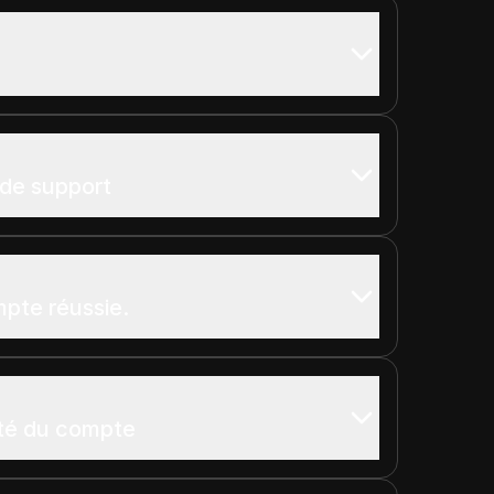
 de support
pte réussie.
ité du compte