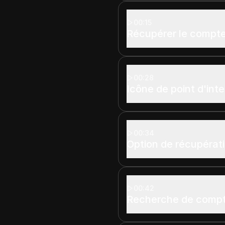
00:15
Récupérer le compte
00:28
Icône de point d'int
00:34
Option de récupérat
00:42
Recherche de comp