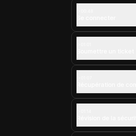
00:48
Se connecter
01:01
Soumettre un ticket
01:07
Récupération de com
01:14
Révision de la sécur