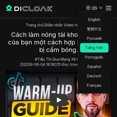
VN
English
Trang chủ
|
Điểm nhấn Video hàng đầu
繁體中文
Cách làm nóng tài khoản TikTok
Русский
của bạn một cách hợp lý để tránh
Tiếng Việt
bị cấm bóng.
Português
#
Tiếp Thị Qua Mạng Xã Hội
2026-06-04 18:16
11
Đọc trong giây phút
Español
Play Video:
Cách làm nóng tài khoản TikTok của bạn mộ
Deutsch
Français