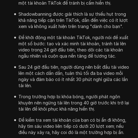
một tài khoản TikTok để tránh bị cấm hiển thị.
Shadowbanning được giải thích là sự thiếu hụt trong
khả năng tiếp cận trên TikTok, dẫn đến việc có ít lượt
xem và không xuất hiện trên trang "dành cho bạn".
Để khởi động một tài khoản TikTok, người nói đề xuất
một số bước: tạo và xác minh tài khoản, tránh tải lên
video trong 24 giờ đầu tiên, theo dõi các tài khoản
ngẫu nhiên và cuộn qua nền tảng để tương tác.
Sau 24 giờ đầu tiên, người dùng nên bắt đầu tải video
lên một cách dần dần, tuân thủ tối đa ba video mỗi
ngày và đảm bảo có ít nhất 30 phút nghỉ giữa các lần
tải lên.
Trong trường hợp bị khóa bóng, người phát ngôn
khuyên nên ngừng tải lên trong 40 giờ trước khi trở lại
tải lên để khôi phục khả năng hiển thị.
Để kiểm tra xem tài khoản của bạn có bị ẩn đi không,
hãy tìm sáu video liên tiếp có dưới 20 lượt xem; nếu
điều này xảy ra, hãy coi đó là một trường hợp bị ẩn.