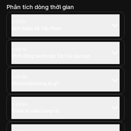
Phân tích dòng thời gian
00:01
Giới thiệu về Tập Phim
00:19
Khởi động tài khoản TikTok của bạn
00:36
Shadowbanning là gì?
00:44
Tránh bị cấm bóng tối