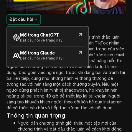
Đặt câu hỏi
Giới thiệu nội dung
Mở trong ChatGPT
Trong tập này của Raw, người dẫn chương trình thảo luận
Đặt câu hỏi về trang này
về các chiến lược để làm nóng một tài khoản TikTok nhằm
tránh bị shadowban. Họ nhấn mạnh tầm quan trọng của việc
Mở trong Claude
thiết lập tài khoản đúng cách, chẳng hạn như xác minh email
Đặt câu hỏi về trang này
và theo dõi các người dùng khác để tăng khả năng hiển thị.
Người dẫn chương trình khuyên về các chiến lược tải nội
dung, bao gồm việc nghỉ ngơi trước khi đăng bài và tránh tải
bài liên tiếp, cũng như những hành vi thông thường để
tương tác với nền tảng một cách thường xuyên. Nếu một
người dùng phát hiện mình bị shadowban, họ khuyên nên
ngừng tải bài trong 40 giờ để thiết lập lại tài khoản. Người
sáng tạo khuyến khích người theo dõi liên hệ qua Instagram
để có thêm câu hỏi và tiếp tục tương tác với nội dung.
Thông tin quan trọng
Người dẫn chương trình giới thiệu một tập mới của
chương trình và bắt đầu thảo luận về cách khởi động