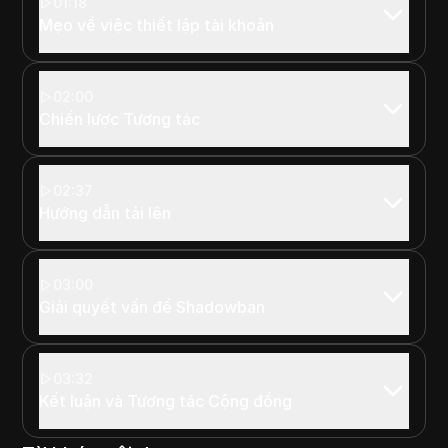
01:18
Mẹo về việc thiết lập tài khoản
02:00
Chiến lược Tương tác
02:37
Hướng dẫn tải lên
03:00
Giải quyết vấn đề Shadowban
03:32
Kết luận và Tương tác Cộng đồng