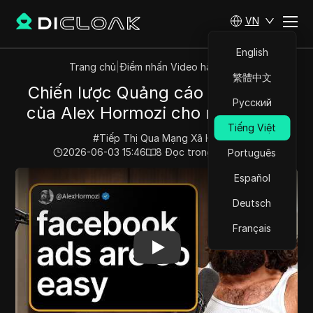
VN
English
Trang chủ
|
Điểm nhấn Video hàng đầu
繁體中文
Chiến lược Quảng cáo Facebook
Русский
của Alex Hormozi cho năm 2026
Tiếng Việt
#
Tiếp Thị Qua Mạng Xã Hội
2026-06-03 15:46
8
Đọc trong giây phút
Português
Play Video:
Chiến lược Quảng cáo Facebook của Alex 
Español
Deutsch
Français