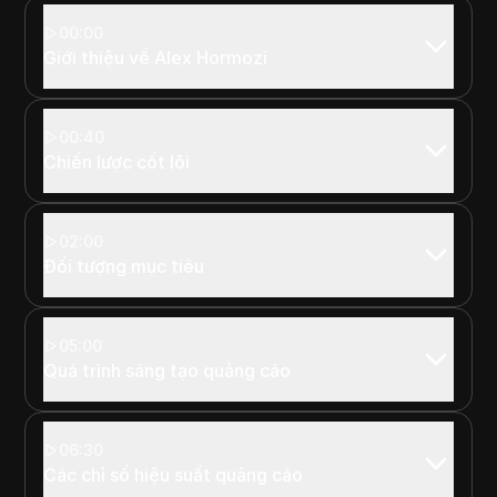
00:00
Giới thiệu về Alex Hormozi
00:40
Chiến lược cốt lõi
02:00
Đối tượng mục tiêu
05:00
Quá trình sáng tạo quảng cáo
06:30
Các chỉ số hiệu suất quảng cáo