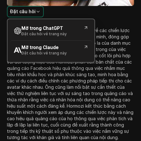
Đặt câu hỏi
Giới thiệu nội dung
Mở trong ChatGPT
Trong video này, Alex Hormozi thảo luận về các chiến lược
Đặt câu hỏi về trang này
quảng cáo trên Facebook thành công của mình, đóng góp
vào doanh thu hàng năm trên 200 triệu đô la của danh mục
Mở trong Claude
đầu tư của ông. Ông nhấn mạnh tầm quan trọng của việc
Đặt câu hỏi về trang này
hiểu và áp dụng các nguyên tắc quảng cáo cốt lõi phù hợp
với đối tượng mục tiêu. Hormozi phân tích bản chất của các
quảng cáo Facebook hiệu quả thông qua việc nhắm mục
tiêu nhân khẩu học và phân khúc sáng tạo, minh họa bằng
các ví dụ cách điều chỉnh các phương pháp tiếp thị cho các
avatar khác nhau. Ông cũng làm nổi bật sự cần thiết của
việc thử nghiệm liên tục với sự sáng tạo trong quảng cáo và
thừa nhận rằng việc cá nhân hóa nội dung có thể nâng cao
hiệu suất một cách đáng kể. Hormozi kết thúc bằng cách
khuyến khích người xem áp dụng các chiến lược này và nâng
cao hiệu quả quảng cáo của họ thông qua việc phân tích và
lặp đi lặp lại liên tục, cuối cùng đề xuất rằng thành công
trong tiếp thị kỹ thuật số phụ thuộc vào việc nắm vững sự
tương tác với khán giả và tính liên quan của nội dung.