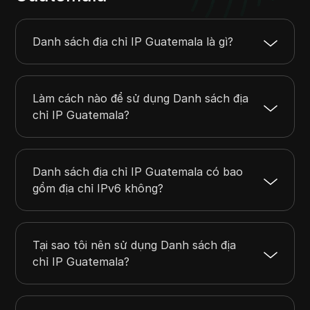
190.143.128.0
190.143.239.255
28672
190.148.0.0
190.148.84.255
21760
190.148.86.0
190.149.133.255
77824
Danh sách địa chỉ IP Guatemala là gì?
190.149.135.0
190.149.151.255
4352
190.149.153.0
190.149.255.255
26368
Làm cách nào để sử dụng Danh sách địa
chỉ IP Guatemala?
Danh sách địa chỉ IP Guatemala có bao
gồm địa chỉ IPv6 không?
Tại sao tôi nên sử dụng Danh sách địa
chỉ IP Guatemala?