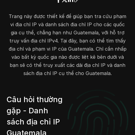
190.61.50.0
190.61.50.255
256
190.61.58.0
190.61.58.255
256
Trang này được thiết kế để giúp bạn tra cứu phạm
190.61.88.0
190.61.91.255
1024
vi địa chỉ IP và danh sách địa chỉ IP cho các quốc
190.61.96.0
190.61.103.255
2048
gia cụ thể, chẳng hạn như Guatemala, với hỗ trợ
190.83.8.0
190.83.11.255
1024
truy vấn địa chỉ IPv4. Tại đây, bạn có thể tìm thấy
190.83.119.0
190.83.119.255
256
địa chỉ và phạm vi IP của Guatemala. Chỉ cần nhấp
190.89.32.0
190.89.32.255
256
vào bất kỳ quốc gia nào được liệt kê bên dưới và
190.99.116.0
190.99.119.255
1024
bạn sẽ có thể truy xuất các dải địa chỉ IP và danh
190.104.112.0
190.104.127.255
4096
sách địa chỉ IP cụ thể cho Guatemala.
190.106.192.0
190.106.223.255
8192
190.111.0.0
190.111.29.255
7680
190.113.88.0
190.113.91.255
1024
Câu hỏi thường
190.114.4.0
190.114.4.255
256
gặp - Danh
190.115.0.0
190.115.15.255
4096
190.121.192.0
190.121.207.255
4096
sách địa chỉ IP
190.122.184.0
190.122.187.255
1024
Guatemala