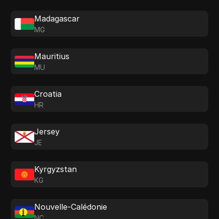
Madagascar
MG
Mauritius
MU
Croatia
HR
Jersey
JE
Kyrgyzstan
KG
Nouvelle-Calédonie
NC