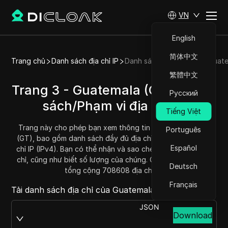
VN
English
简体中文
Trang chủ
Danh sách địa chỉ IP
Danh sách địa chỉ IP của Guat
繁體中文
Trang 3 - Guatemala (GT) - Danh
Русский
sách/Phạm vi địa chỉ IP
Tiếng Việt
Trang này cho phép bạn xem thông tin IP của Guatemala
Português
(GT), bao gồm danh sách đầy đủ địa chỉ IP và phạm vi địa
Español
chỉ IP (IPv4). Bạn có thể nhận và sao chép mỗi phạm vi địa
chỉ, cũng như biết số lượng của chúng. Guatemala hiện có
Deutsch
tổng cộng 708608 địa chỉ IP.
Français
Tải danh sách địa chỉ của Guatemala tại:
JSON
Download