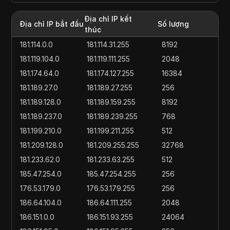
Địa chỉ IP kết
Địa chỉ IP bắt đầu
Số lượng
thúc
181.114.0.0
181.114.31.255
8192
181.119.104.0
181.119.111.255
2048
181.174.64.0
181.174.127.255
16384
181.189.27.0
181.189.27.255
256
181.189.128.0
181.189.159.255
8192
181.189.237.0
181.189.239.255
768
181.199.210.0
181.199.211.255
512
181.209.128.0
181.209.255.255
32768
181.233.62.0
181.233.63.255
512
185.47.254.0
185.47.254.255
256
176.53.179.0
176.53.179.255
256
186.64.104.0
186.64.111.255
2048
186.151.0.0
186.151.93.255
24064