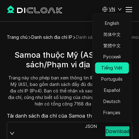
VN
English
简体中文
Trang chủ
Danh sách địa chỉ IP
Danh sách địa chỉ IP của Sam
繁體中文
Samoa thuộc Mỹ (AS) - Danh
Русский
sách/Phạm vi địa chỉ IP
Tiếng Việt
Trang này cho phép bạn xem thông tin IP của Samoa thuộc
Português
Mỹ (AS), bao gồm danh sách đầy đủ địa chỉ IP và phạm vi
Español
địa chỉ IP (IPv4). Bạn có thể nhận và sao chép mỗi phạm vi
địa chỉ, cũng như biết số lượng của chúng. Samoa thuộc Mỹ
Deutsch
hiện có tổng cộng 7168 địa chỉ IP.
Français
Tải danh sách địa chỉ của Samoa thuộc Mỹ tại:
JSON
Download