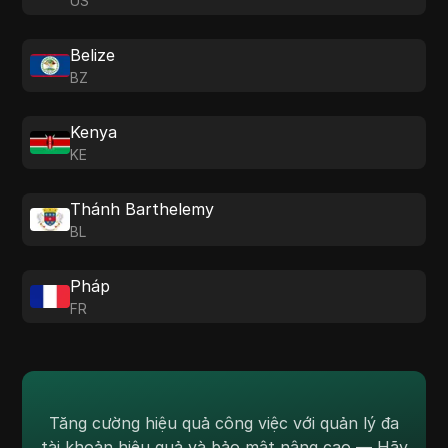
US
Belize
BZ
Kenya
KE
Thánh Barthelemy
BL
Pháp
FR
Tăng cường hiệu quả công việc với quản lý đa
tài khoản hiệu quả và bảo mật nâng cao — Hãy