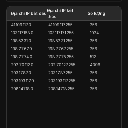
Địa chỉ IP kết
Địa chỉ IP bắt đầu
Số lượng
thúc
41.109.117.0
41.109.117.255
256
103.117.168.0
103.117.171.255
1024
198.52.31.0
198.52.31.255
256
198.77.67.0
198.77.67.255
256
198.77.74.0
198.77.75.255
512
202.70.112.0
202.70.127.255
4096
203.17.87.0
203.17.87.255
256
203.193.117.0
203.193.117.255
256
208.147.18.0
208.147.18.255
256