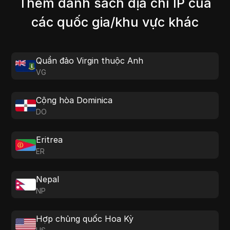
Thêm danh sách địa chỉ IP của
các quốc gia/khu vực khác
Quần đảo Virgin thuộc Anh
VG
Cộng hòa Dominica
DO
Eritrea
ER
Nepal
NP
Hợp chủng quốc Hoa Kỳ