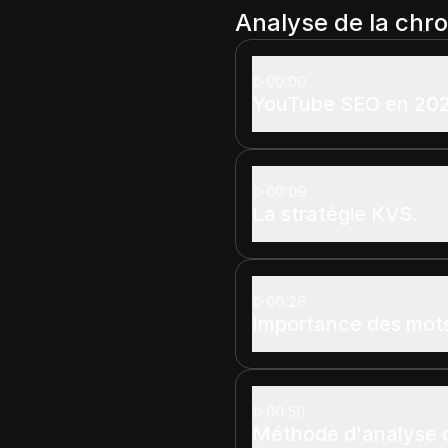
Analyse de la chr
00:00
YouTube SEO en 20
00:09
La stratégie KVS.
00:26
Importance des mot
00:50
Méthode d'analyse d