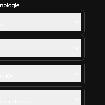
onologie
26
s-clés
es mots-clés.