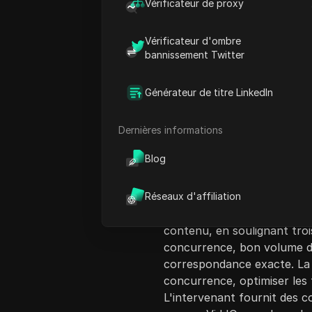
Vérificateur de proxy
Vérificateur d'ombre
bannissement Twitter
Générateur de titre LinkedIn
Introduction au c
La vidéo aborde l'évolution
Dernières informations
soulignant l'importance de
Blog
réussir. Le présentateur p
mille vidéos et de gains de 
stratégie spécifique connue
Réseaux d'affiliation
expliquent l'importance de 
contenu, en soulignant trois
concurrence, bon volume d
correspondance exacte. La
concurrence, optimiser les 
L'intervenant fournit des con