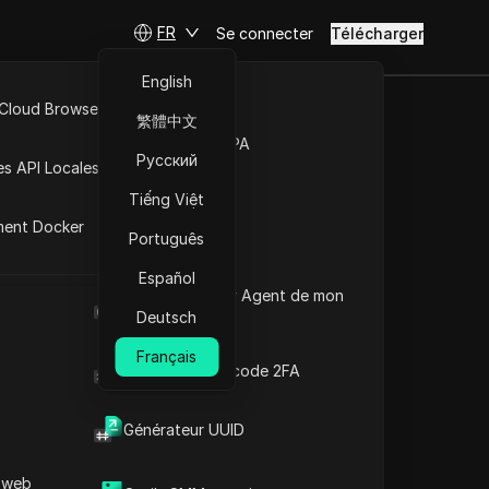
FR
Se connecter
Télécharger
English
 Cloud Browser MCP
繁體中文
 numéro 1 sur
Marché de la RPA
Русский
es API Locales
Tiếng Việt
ment Docker
Português
ture
Español
Quel est le User Agent de mon
navigateur
Deutsch
Français
Générateur de code 2FA
Générateur UUID
Contenu
Introduction au contenu
 web