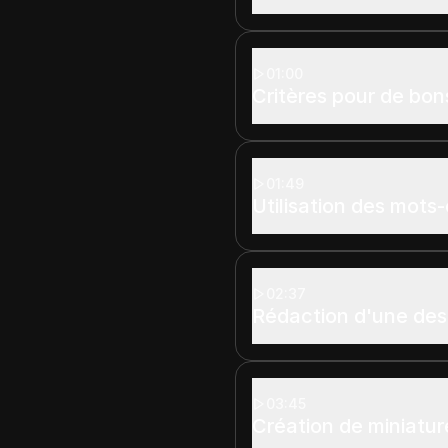
01:00
Critères pour de bon
01:49
Utilisation des mots-
02:37
Rédaction d'une desc
03:45
Création de miniatur