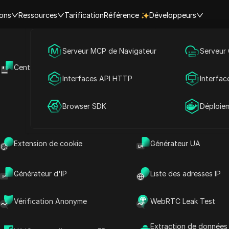
ions
Ressources
Tarification
Référence
Développeurs
Accueil
|
Aperçus des meilleures vidéos
Marketing des médias sociaux
Serveur MCP de Navigateur
Serveur
2026 : Comment je me classe
Centre d'aide
API Ouverte
Publicité
Interfaces API HTTP
Interfac
YouTube
Partage de compte
Browser SDK
Déploie
arketing sur les réseaux sociaux
2026-06-05 15:29
10
min de lec
26 : Comment je me classe numéro 1 sur YouTube
Extension de cookie
Générateur UA
Générateur d'IP
Liste des adresses IP
Vérification Anonyme
WebRTC Leak Test
Extraction de données