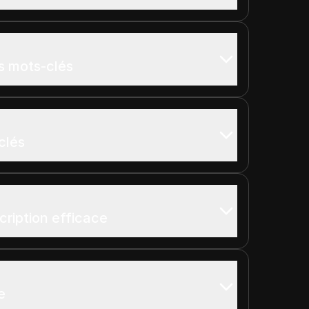
s mots-clés
clés
ription efficace
e