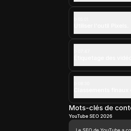
05:01
Utiliser l'outil Pixels.
07:47
Étiquetage des vidé
08:30
Classements finaux 
Mots-clés de con
YouTube SEO 2026
Le SEO de YouTube a co