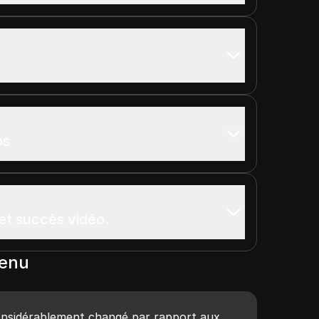
os
et succès vidéo.
tenu
nsidérablement changé par rapport aux