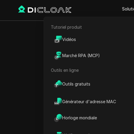
Solut
Tutoriel produit
E-commerce
SEO YouTube 
Vidéos
Marketing d'affiliation
Marché RPA (MCP)
Extraction de données web
#
M
Outils en ligne
Play Video:
SEO YouTube 20
Outils gratuits
Générateur d'adresse MAC
Horloge mondiale