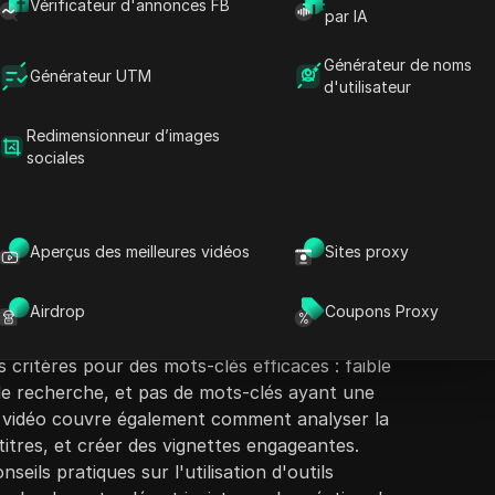
Vérificateur d'annonces FB
par IA
Générateur de noms
Générateur UTM
d'utilisateur
Redimensionneur d’images
sociales
ontenu
Poser des questions
 des stratégies de SEO sur YouTube d'ici 2026,
L
 s'adapter aux nouvelles tendances pour
Ouvrir dans ChatGPT
Aperçus des meilleures vidéos
Sites proxy
Poser des questions sur cette page
artage son expérience de classement de plus de
plus de 200 millions de vues en utilisant une
Ouvrir dans Claude
 sous le nom de KVS (Mot-clé, Vidéo, SEO). Ils
Airdrop
Coupons Proxy
Poser des questions sur cette page
choisir les bons mots-clés avant de créer du
 critères pour des mots-clés efficaces : faible
e recherche, et pas de mots-clés ayant une
 vidéo couvre également comment analyser la
titres, et créer des vignettes engageantes.
seils pratiques sur l'utilisation d'outils