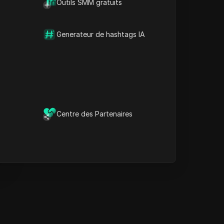
Outils SMM gratuits
Informations clés
Analyse de la chronologie
Mots-clés de contenu
Generateur de hashtags IA
Questions et réponses
connexes
Plus de recommandations
de vidéos
e navigateur anti-détection
DICloak garde la gestion de
Centre des Partenaires
vos multiples comptes en
sécurité et à l'abri des
interdictions.
Télécharger