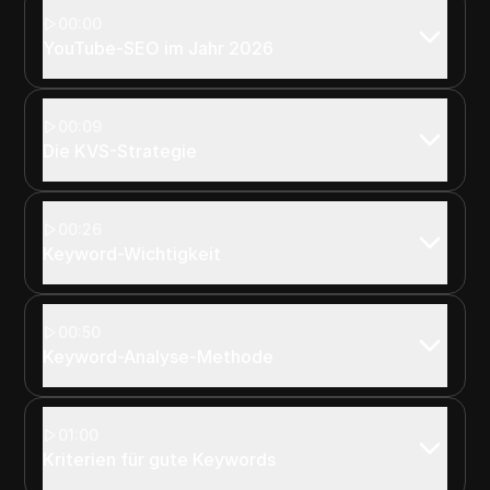
00:00
YouTube-SEO im Jahr 2026
00:09
Die KVS-Strategie
00:26
Keyword-Wichtigkeit
00:50
Keyword-Analyse-Methode
01:00
Kriterien für gute Keywords