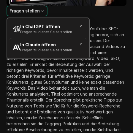
Fragen stellen
Inhaltsübersicht
In ChatGPT öffnen
Das Video behandelt die Entwicklung von YouTube-SEO-
Fragen zu dieser Seite stellen
Strategien bis 2026 und hebt die Bedeutung hervor, sich an
neue Trends anzupassen, um erfolgreich zu sein. Der
In Claude öffnen
Präsentator teilt seine Erfahrungen, über tausend Videos zu
Fragen zu dieser Seite stellen
ranken und mehr als 200 Millionen Aufrufe mit einer
bestimmten Strategie namens KVS (Keyword, Video, SEO)
zu erzielen. Er erklärt die Bedeutung der Auswahl der
richtigen Keywords, bevor Inhalte erstellt werden, und
betont drei Kriterien für effektive Keywords: geringe
Konkurrenz, gutes Suchvolumen und keine exakt passenden
Keywords. Das Video behandelt auch, wie man die
Konkurrenz analysiert, Titel optimiert und ansprechende
Thumbnails erstellt. Der Sprecher gibt praktische Tipps zur
Nutzung von Tools wie Vid IQ für die Keyword-Recherche
und betont die Erstellung von qualitativ hochwertigen
Inhalten, um die Zuschauer zu fesseln. Schließlich
besprechen sie die Tagging-Praktiken und die Bedeutung,
effektive Beschreibungen zu erstellen, um die Sichtbarkeit