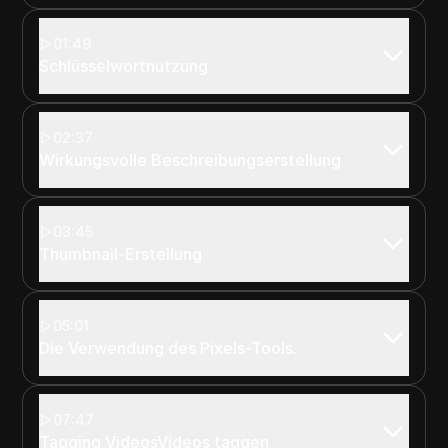
01:49
Schlüsselwortnutzung
02:37
Wirkungsvolle Beschreibungserstellung
03:45
Thumbnail-Erstellung
05:01
Die Verwendung des Pixels-Tools.
07:47
Tagging VideosVideos taggen