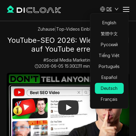
DE
English
Zuhause
|
Top-Videos Einblicke
繁體中文
YouTube-SEO 2026: Wie ich Platz 1
Русский
auf YouTube erreiche
Tiếng Việt
#
Social Media Marketing
2026-06-05 15:30
11
min lesen
Português
Play Video:
YouTube-SEO 2026: Wie ich Platz 1 auf Yo
Español
Deutsch
Français