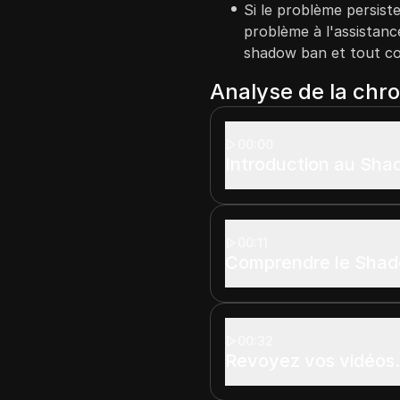
Si le problème persiste,
problème à l'assistanc
shadow ban et tout co
Analyse de la chr
00:00
Introduction au Sha
00:11
Comprendre le Sha
00:32
Revoyez vos vidéos