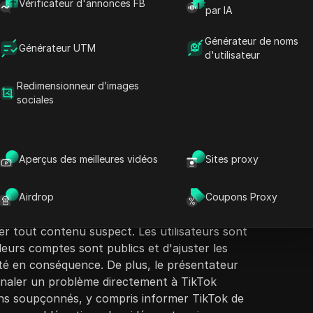
Vérificateur d'annonces FB
par IA
Générateur de noms
Générateur UTM
d'utilisateur
Redimensionneur d’images
sociales
ontenu
Poser des questions
e sur la façon de corriger ou de lever un
L
ésentateur explique qu'il peut être difficile
Ouvrir dans ChatGPT
Aperçus des meilleures vidéos
Sites proxy
Poser des questions sur cette page
car cela signifie que l'algorithme restreint la
 de violations potentielles des directives
Ouvrir dans Claude
uggère de réviser toutes les vidéos
Airdrop
Coupons Proxy
Poser des questions sur cette page
elles qui pourraient enfreindre ces directives
 tout contenu suspect. Les utilisateurs sont
leurs comptes sont publics et d'ajuster les
ité en conséquence. De plus, le présentateur
ignaler un problème directement à TikTok
s soupçonnés, y compris informer TikTok de