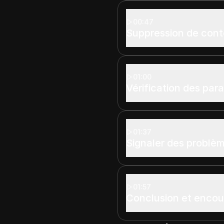
00:47
Suppression de con
01:00
Vérification des par
01:37
Signaler des problè
01:57
Conclusion et enco