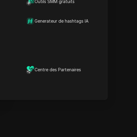
Outils SMM gratuits
Informations clés
Analyse de la chronologie
Mots-clés de contenu
Generateur de hashtags IA
Questions et réponses
connexes
Plus de recommandations
de vidéos
e navigateur anti-détection
DICloak garde la gestion de
Centre des Partenaires
vos multiples comptes en
sécurité et à l'abri des
interdictions.
Télécharger