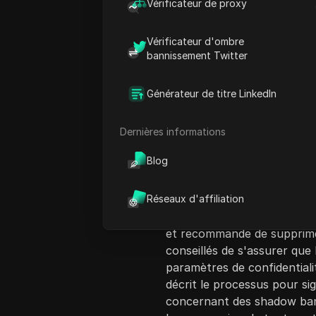
Vérificateur de proxy
Vérificateur d'ombre
bannissement Twitter
Générateur de titre LinkedIn
Introduction au c
Cette vidéo fournit un guid
Dernières informations
shadow ban sur TikTok. Le pr
Blog
d'identifier un shadow ban, 
portée du contenu en raison
communautaires. La vidéo s
Réseaux d'affiliation
téléchargées pour vérifier c
et recommande de supprimer
conseillés de s'assurer que 
paramètres de confidential
décrit le processus pour s
concernant des shadow ban