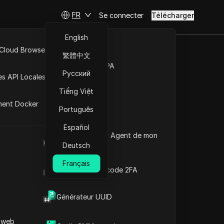
FR
Se connecter
Télécharger
English
 Cloud Browser MCP
繁體中文
 sur TikTok |
Marché de la RPA
Русский
es API Locales
 TikTok
Tiếng Việt
ment Docker
Português
ure
Español
Quel est le User Agent de mon
ssement à l'ombre de TikTok
navigateur
Deutsch
Français
Générateur de code 2FA
Générateur UUID
Contenu
Introduction au contenu
 web