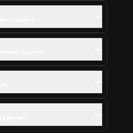
tenu suspect
amètres de profil
mes
uragement