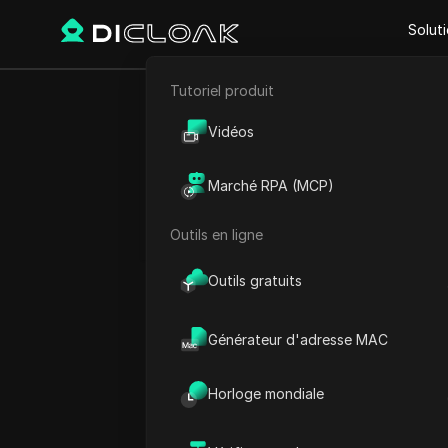
Solut
Tutoriel produit
E-commerce
Comment répa
Vidéos
Marketing d'affiliation
Retire
Marché RPA (MCP)
Extraction de données web
#
Outils en ligne
Play Video:
Comment réparer
Outils gratuits
Générateur d'adresse MAC
Horloge mondiale