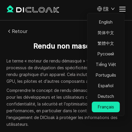
FR
English
Retour
简体中文
繁體中文
Rendu non masqué
Русский
Le terme « moteur de rendu démasqué » fait référence au
Tiếng Việt
processus de divulgation des spécificités des capacités de
rendu graphique d’un appareil. Cela inclut des détails sur le
Português
GPU, les pilotes et d’autres composants associés.
Español
Comprendre le concept de rendu démasqué est essentiel
Deutsch
pour les développeurs et les utilisateurs qui privilégient la
confidentialité, la sécurité et l’optimisation des
Français
performances, en particulier dans le contexte de
l’engagement de DICloak à protéger les informations des
utilisateurs.