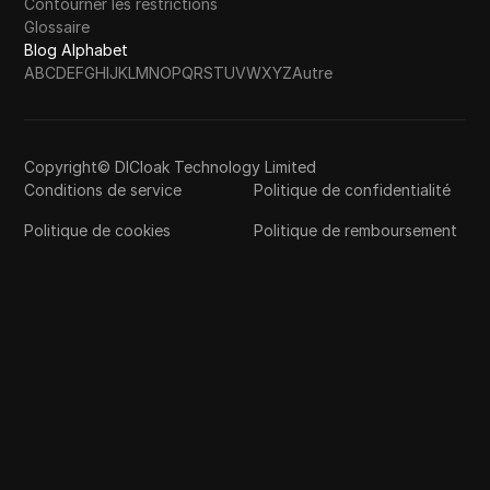
Contourner les restrictions
Glossaire
Blog Alphabet
A
B
C
D
E
F
G
H
I
J
K
L
M
N
O
P
Q
R
S
T
U
V
W
X
Y
Z
Autre
Copyright© DICloak Technology Limited
Conditions de service
Politique de confidentialité
Politique de cookies
Politique de remboursement