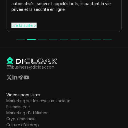
s bots, impactant la vie
peuvent vous aider à préserver v
.
ligne et à rester non détecté.
Lire la suite
>
business@dicloak.com
Vidéos populaires
Marketing sur les réseaux sociaux
E-commerce
Marketing d'affiliation
Cryptomonnaie
Culture d'airdrop