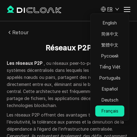
FR
English
Retour
简体中文
繁體中文
Réseaux P2P
Русский
Les réseaux P2P
, ou réseaux peer-to-peer, sont des
Tiếng Việt
systèmes décentralisés dans lesquels les ordinateurs,
appelés nœuds ou pairs, partagent des ressources
Português
directement entre eux, éliminant ainsi le besoin d’un serveur
Español
central. Cette architecture est fréquemment utilisée pour le
partage de fichiers, les applications décentralisées et les
Deutsch
technologies blockchain.
Français
Les réseaux P2P offrent des avantages tels que
l’évolutivité, la tolérance aux pannes et la diminution de la
dépendance à l’égard de l’infrastructure centralisée.
Cependant, ils présentent également des défis, notamment