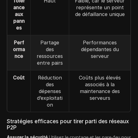
Tolér
Haut
Faible, car le serveur
ance
représente un point
aux
de défaillance unique
pann
es
Perf
Partage
Performances
orma
des
dépendantes du
nce
ressources
serveur
entre pairs
Coût
Réduction
Coûts plus élevés
des
associés à la
dépenses
maintenance des
d’exploitati
serveurs
on
Stratégies efficaces pour tirer parti des réseaux
P2P
Assurer la sécurité
Utilisez le cryptage et les pare-feu pour