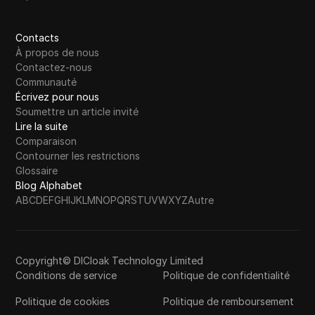
Contacts
À propos de nous
Contactez-nous
Communauté
Écrivez pour nous
Soumettre un article invité
Lire la suite
Comparaison
Contourner les restrictions
Glossaire
Blog Alphabet
A
B
C
D
E
F
G
H
I
J
K
L
M
N
O
P
Q
R
S
T
U
V
W
X
Y
Z
Autre
Copyright© DICloak Technology Limited
Conditions de service
Politique de confidentialité
Politique de cookies
Politique de remboursement