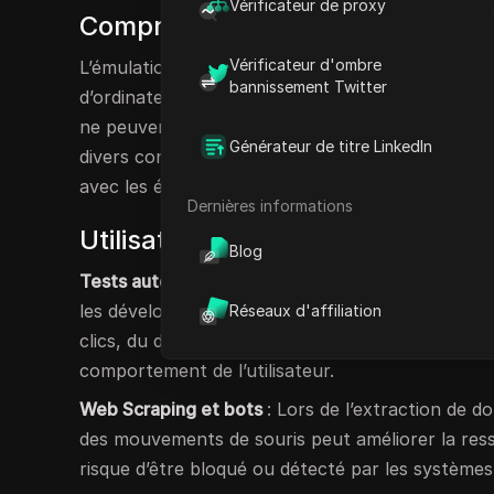
Vérificateur de proxy
Comprendre les techniques d’ém
Vérificateur d'ombre
L’émulation du mouvement de la souris imite les 
bannissement Twitter
d’ordinateur. L’objectif est de reproduire un co
ne peuvent pas être distinguées des entrées auth
Générateur de titre LinkedIn
divers contextes, du contrôle de la souris pour 
avec les éléments Web, tout en privilégiant la con
Dernières informations
Utilisations innovantes de l’ému
Blog
Tests automatisés
: En automatisant les intera
les développeurs peuvent effectuer des tests préc
Réseaux d'affiliation
clics, du défilement et de la navigation, en veill
comportement de l’utilisateur.
Web Scraping et bots
: Lors de l’extraction de d
des mouvements de souris peut améliorer la resse
risque d’être bloqué ou détecté par les systèmes