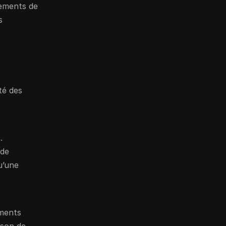
nements de
s
té des
.
 de
u’une
ements