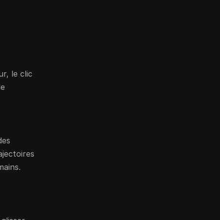
, le clic
le
des
ajectoires
mains.