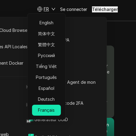
FR
Se connecter
Télécharger
English
Comprendre les
 Cloud Browser MCP
简体中文
techniques d’émulation du
Marché de la RPA
mouvement de la souris
繁體中文
es API Locales
Utilisations innovantes de
Contenu
l’émulation de mouvement
Русский
de la souris
ment Docker
Stratégies efficaces pour
Tiếng Việt
 souris à
simuler les mouvements de
aines avec
Português
la souris humaine
Quel est le User Agent de mon
Stratégies pour rester
navigateur
Español
sous le radar de
i
l’automatisation
Deutsch
Méthodes efficaces pour
Générateur de code 2FA
l est
désactiver l’émulation du
Français
ctivité
mouvement de la souris
Générateur UUID
entialité
Informations essentielles
Le navigateur anti-détection
Foire aux questions
DICloak garde la gestion de
 web