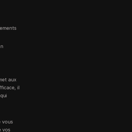
uvements
on
rmet aux
icace, il
qui
e vous
e vos