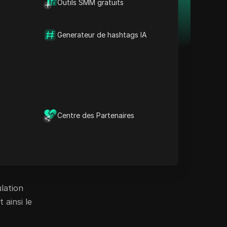
Outils SMM gratuits
vos multiples comptes en
sécurité et à l'abri des
interdictions.
 écran
Télécharger
Generateur de hashtags IA
omatisées
quée dans
gissent
Centre des Partenaires
s simulés,
ation des
u
ulation
 ainsi le