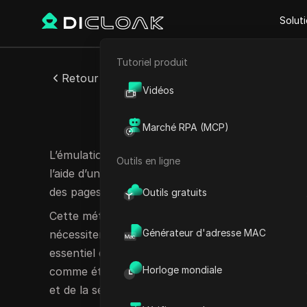
Solut
Tutoriel produit
E-commerce
Retour
Vidéos
Marketing d'affiliation
Émulation d
Marché RPA (MCP)
Extraction de données web
L’émulation du mouvement de la souris est une te
Outils en ligne
l’aide d’un logiciel, facilitant l’automatisation 
des pages Web et des applications.
Outils gratuits
Cette méthode est fréquemment utilisée dans les
Générateur d'adresse MAC
nécessitent un comportement utilisateur simulé p
essentiel d’obtenir des mouvements de souris réal
Horloge mondiale
comme étant automatisée, ce qui améliore l’efficac
et de la sécurité.