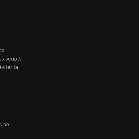
de
es scripts
viter la
s de