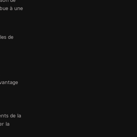
ison de
ibue à une
les de
.
avantage
ents de la
r la