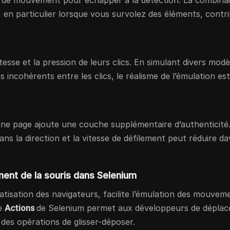
ype de mouvement pour échapper à la détection. La combina
 en particulier lorsque vous survolez des éléments, contr
itesse et la pression de leurs clics. En simulant divers modè
s incohérents entre les clics, le réalisme de l’émulation est
r une page ajoute une couche supplémentaire d’authenticité
dans la direction et la vitesse de défilement peut réduire d
ent de la souris dans Selenium
atisation des navigateurs, facilite l’émulation des mouvem
se
Actions
de Selenium permet aux développeurs de déplace
 des opérations de glisser-déposer.