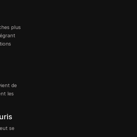
ches plus
tégrant
tions
vient de
nt les
uris
eut se