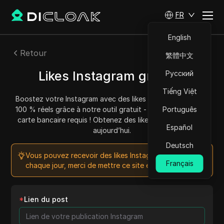
FR
English
Retour
繁體中文
Likes Instagram gratuits
Русский
Tiếng Việt
Boostez votre Instagram avec des likes Instagram gratuits
100 % réels grâce à notre outil gratuit - aucun paiement ni
Português
carte bancaire requis ! Obtenez des likes instantanés dès
Español
aujourd’hui.
Deutsch
Vous pouvez recevoir des likes Instagram gratuits
Français
chaque jour, merci de mettre ce site en favori
*
Lien du post