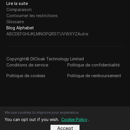
Lire la suite
Comparaison
Contourner les restrictions
Glossaire
Blog Alphabet
A
B
C
D
E
F
G
H
I
J
K
L
M
N
O
P
Q
R
S
T
U
V
W
X
Y
Z
Autre
Copyright© DICloak Technology Limited
Conditions de service
Politique de confidentialité
Politique de cookies
Politique de remboursement
We use cookies to improve your experience.
You can opt out if you wish.
Cookie Policy
.
Accept