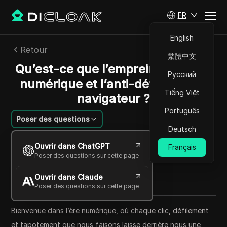
FR
English
Retour
繁體中文
Qu’est-ce que l’empreinte digitale
Русский
numérique et l’anti-détection du
Tiếng Việt
navigateur ?
Português
Poser des questions
Deutsch
Sarah Johnson
Ouvrir dans ChatGPT
Français
22 oct. 2025
4
min de lecture
Poser des questions sur cette page
Partager avec
Ouvrir dans Claude
Copy Link
Poser des questions sur cette page
Bienvenue dans l’ère numérique, où chaque clic, défilement
et tapotement que nous faisons laisse derrière nous une