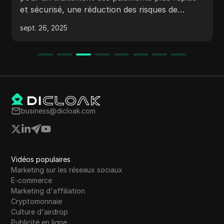
efficacement plusieurs comptes. Il offre les
mêmes fonctionnalités essentielles que
sept. 14, 2025
MuLogin mais à un prix plus abordable. Avec
des performances stables
business@dicloak.com
Vidéos populaires
Marketing sur les réseaux sociaux
E-commerce
Marketing d'affiliation
Cryptomonnaie
Culture d'airdrop
Publicité en ligne