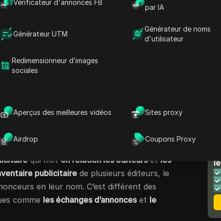
Vérificateur d'annonces FB
’alternatives AdSense
ou de l’intégration de
par IA
supplémentaires telles que le header bidding.
Générateur de noms
trouver que la combinaison d’AdSense avec
Générateur UTM
d'utilisateur
 obtenir de meilleurs résultats.
Redimensionneur d’images
voir quand il est temps d’envisager de passer
sociales
eilleures alternatives AdSense
pour 2025.
 vous expliquer comment
AdSense
se compare à
 les échanges d’annonces et les réseaux de
Aperçus des meilleures vidéos
Sites proxy
ense ?
Airdrop
Coupons Proxy
N
icitaire
qui met
en relation les éditeurs
et
les
le
inventaire publicitaire
de plusieurs éditeurs, le
nonceurs en leur nom. C’est différent des
ques comme
les échanges d’annonces
et
le