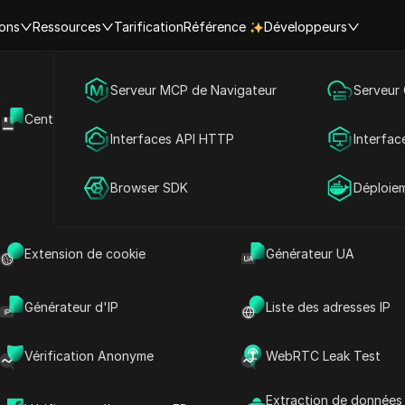
ions
Ressources
Tarification
Référence
Développeurs
Marketing des médias sociaux
Serveur MCP de Navigateur
Serveur
des alternatives AdSense pour
Centre d'aide
API Ouverte
Publicité
Interfaces API HTTP
Interfac
ez vos revenus publicitaires 
Partage de compte
Browser SDK
Déploie
meilleurs réseaux publicitaire
Extension de cookie
Générateur UA
lecture
Partager avec
Générateur d'IP
Liste des adresses IP
tions de monétisation des annonces les plus
Vérification Anonyme
WebRTC Leak Test
en que cela fonctionne bien pour de nombreux
nt à maximiser leurs revenus peuvent
Extraction de données