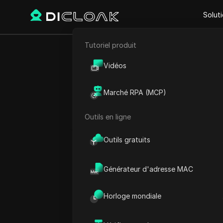
Solut
Tutoriel produit
Retour
E-commerce
Top 8 
Vidéos
Marketing d'affiliation
maximis
Marché RPA (MCP)
Extraction de données web
Outils en ligne
Outils gratuits
João Silva
21 oct. 2025
7
min de 
Générateur d'adresse MAC
AdSense
est l’une des solu
Horloge mondiale
populaires disponibles. Bi
éditeurs, ceux qui cherche