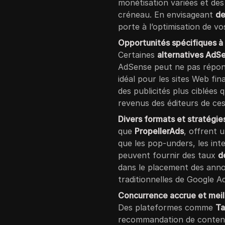
monétisation variées et des
créneau. En envisageant
de
porte à l’optimisation de v
Opportunités spécifiques à
Certaines
alternatives AdS
AdSense peut ne pas répon
idéal pour les sites Web fi
des publicités plus ciblées
revenus des éditeurs de ces
Divers formats et stratégi
que
PropellerAds
, offrent 
que les pop-unders, les inter
peuvent fournir des taux
d
dans le placement des ann
traditionnelles de Google A
Concurrence accrue et meill
Des plateformes comme
Ta
recommandation de contenu