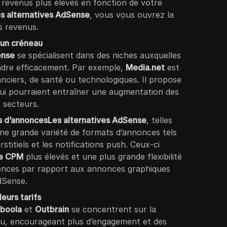
 revenus plus élevés en fonction de votre
s alternatives AdSense
, vous vous ouvrez la
os revenus.
 un créneau
ense
se spécialisent dans des niches auxquelles
dre efficacement. Par exemple,
Media.net
est
nanciers, de santé ou technologiques. Il propose
 qui pourraient entraîner une augmentation des
 secteurs.
es d’annoncesLes alternatives AdSense
, telles
une grande variété de formats d’annonces tels
stitiels et les notifications push. Ceux-ci
e CPM
plus élevés et une plus grande flexibilité
onces par rapport aux annonces graphiques
dSense.
eurs tarifs
boola
et
Outbrain
se concentrent sur la
, encourageant plus d’engagement et des