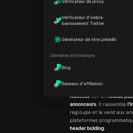
Vérificateur de proxy
bénéficier de l’exploration
d
stratégies de monétisation 
Vérificateur d'ombre
Certains éditeurs peuvent 
bannissement Twitter
d’autres solutions les aide à
Dans ce guide, nous allons 
Générateur de titre LinkedIn
d’AdSense, ainsi que les
8 m
Mais d’abord, nous allons
Dernières informations
d’autres options telles que
Blog
header bidding.
Qu’est-ce qu’AdS
Réseaux d'affiliation
AdSense
est un
réseau publ
annonceurs
. Il rassemble
l’
regroupe et le vend aux an
plateformes programmati
header bidding
.