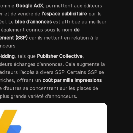
 comme
Google AdX
, permettent aux éditeurs
er et de vendre de
l’espace publicitaire
par le
éel. Le
bloc d’annonces
est attribué au meilleur
t également connus sous le nom
de
nement (SSP)
car ils mettent en relation à la
onceurs.
bidding
, tels que
Publisher Collective
,
usieurs échanges d’annonces. Cela augmente la
diteurs l’accès à divers SSP. Certains SSP se
 niches, offrant un
coût par mille impressions
e d’autres se concentrent sur les places de
lus grande variété d’annonceurs.