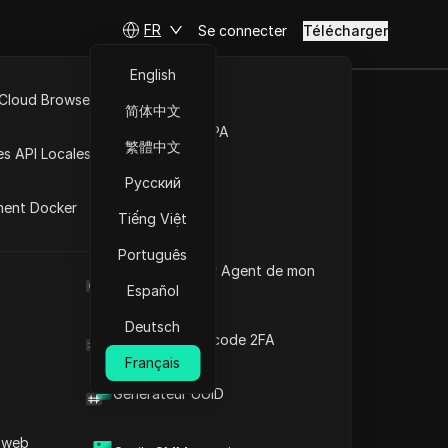
FR
Se connecter
Télécharger
English
 Cloud Browser MCP
简体中文
 2025 :
Marché de la RPA
繁體中文
es API Locales
avec les
Русский
ment Docker
s
Tiếng Việt
Português
Poser des questions
Quel est le User Agent de mon
navigateur
Español
Ouvrir dans ChatGPT
Copy Link
Deutsch
Poser des questions sur cette page
Générateur de code 2FA
Français
Ouvrir dans Claude
Générateur UUID
Poser des questions sur cette page
 web