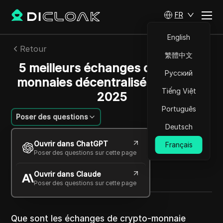
FR
English
Retour
繁體中文
5 meilleurs échanges de crypto-
Русский
monnaies décentralisés (DEX) de
Tiếng Việt
2025
Português
Poser des questions
Deutsch
Emily Grace Johnson
Ouvrir dans ChatGPT
Français
22 oct. 2025
4
min de lecture
Poser des questions sur cette page
Partager avec
Ouvrir dans Claude
Copy Link
Poser des questions sur cette page
Que sont les échanges de crypto-monnaie