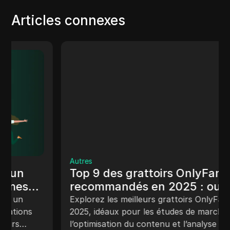
Articles connexes
Autres
Top 9 des grattoirs OnlyFans
recommandés en 2025 : outils
pour une extraction de données
Explorez les meilleurs grattoirs OnlyFans pour
en toute sécurité
2025, idéaux pour les études de marché,
l’optimisation du contenu et l’analyse de la