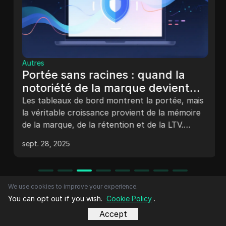
Autres
Portée sans racines : quand la
notoriété de la marque devient
une mesure vide de sens
Les tableaux de bord montrent la portée, mais
la véritable croissance provient de la mémoire
de la marque, de la rétention et de la LTV.
Découvrez pourquoi la notoriété, et non les
sept. 28, 2025
impressions, définit la valeur commerciale
durable.
We use cookies to improve your experience.
You can opt out if you wish.
Cookie Policy
.
Accept