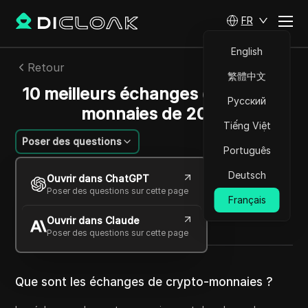
FR
English
Retour
繁體中文
10 meilleurs échanges de crypto-
Русский
monnaies de 2025
Tiếng Việt
Poser des questions
Português
Emily Grace Johnson
Deutsch
Ouvrir dans ChatGPT
22 oct. 2025
5
min de lecture
Poser des questions sur cette page
Français
Partager avec
Ouvrir dans Claude
Copy Link
Poser des questions sur cette page
Que sont les échanges de crypto-monnaies ?