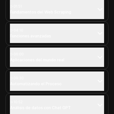
01:51
Fundamentos del Web Scraping
04:10
Funciones avanzadas
06:00
Aplicaciones del mundo real
09:30
Automatizando el Proceso
10:52
Análisis de datos con Chat GPT