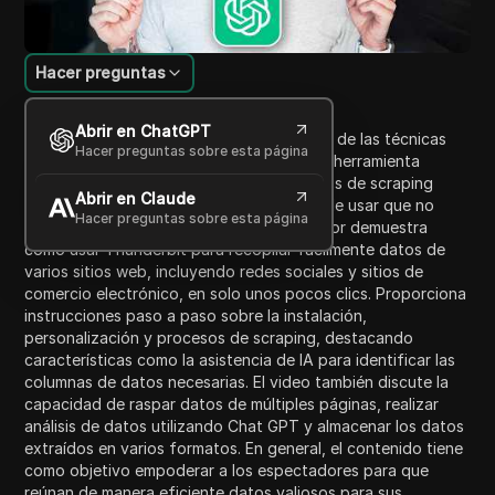
Hacer preguntas
Introducción al contenido
Abrir en ChatGPT
Este video proporciona una visión general de las técnicas
Hacer preguntas sobre esta página
modernas de web scraping utilizando una herramienta
llamada Thunderbit. Contrasta los métodos de scraping
Abrir en Claude
tradicionales con el nuevo enfoque fácil de usar que no
Hacer preguntas sobre esta página
requiere experiencia técnica. El presentador demuestra
cómo usar Thunderbit para recopilar fácilmente datos de
varios sitios web, incluyendo redes sociales y sitios de
comercio electrónico, en solo unos pocos clics. Proporciona
instrucciones paso a paso sobre la instalación,
personalización y procesos de scraping, destacando
características como la asistencia de IA para identificar las
columnas de datos necesarias. El video también discute la
capacidad de raspar datos de múltiples páginas, realizar
análisis de datos utilizando Chat GPT y almacenar los datos
extraídos en varios formatos. En general, el contenido tiene
como objetivo empoderar a los espectadores para que
reúnan de manera eficiente datos valiosos para sus