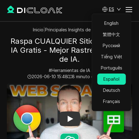
ES
English
Inicio
|
Principales Insights de Videos
繁體中文
Raspa CUALQUIER Sitio Web Con
Русский
IA Gratis - Mejor Rastreador Web
Tiếng Việt
de IA.
Português
#
Herramientas de IA
2026-06-10 15:48
8
minuto de lectura
Español
Play Video:
Raspa CUALQUIER Sitio Web Con IA Gratis 
Deutsch
Français