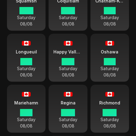
Squamish
Coquitlam
Chatham-Kent
08:09
08:09
11:09
Saturday
Saturday
Saturday
08/08
08/08
08/08
Longueuil
Happy Valley-Geeese Bucht
Oshawa
11:09
12:09
11:09
Saturday
Saturday
Saturday
08/08
08/08
08/08
Mariehamn
Regina
Richmond
12:39
09:09
08:09
Saturday
Saturday
Saturday
08/08
08/08
08/08