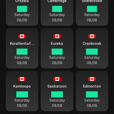
Ottawa
Cambridge
Sherbrooke
11:09
11:09
11:09
Saturday
Saturday
Saturday
08/08
08/08
08/08
Korallenhafen
Eureka
Cranbrook
10:09
10:09
09:09
Saturday
Saturday
Saturday
08/08
08/08
08/08
Kamloops
Saskatoon
Edmonton
08:09
09:09
09:09
Saturday
Saturday
Saturday
08/08
08/08
08/08