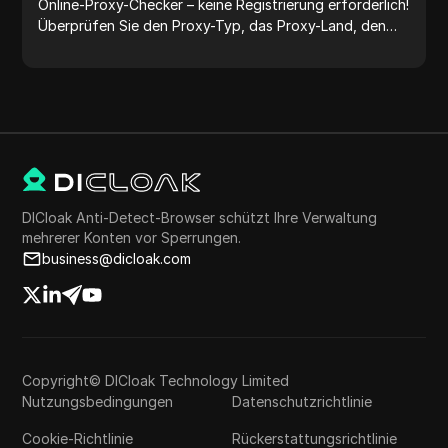
Online-Proxy-Checker – keine Registrierung erforderlich!
Überprüfen Sie den Proxy-Typ, das Proxy-Land, den
Proxy-Standort, die Proxy-Zeitzone und mehr ganz
einfach.
DICloak Anti-Detect-Browser schützt Ihre Verwaltung
mehrerer Konten vor Sperrungen.
business@dicloak.com
Copyright© DICloak Technology Limited
Nutzungsbedingungen
Datenschutzrichtlinie
Cookie-Richtlinie
Rückerstattungsrichtlinie