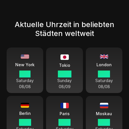
Aktuelle Uhrzeit in beliebten
Städten weltweit
London
New York
Tokio
11:09
00:09
16:09
Saturday
Sunday
Saturday
08/08
08/09
08/08
Berlin
Paris
Moskau
17:09
17:09
18:09
Saturday
Saturday
Saturday