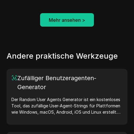
Mehr ansehen
>
Andere praktische Werkzeuge
Zufälliger Benutzeragenten-
Generator
Der Random User Agents Generator ist ein kostenloses
Tool, das zufällige User-Agent-Strings für Plattformen
wie Windows, macOS, Android, iOS und Linux erstellt.
User-Agent-Strings teilen Geräte- und Browserdetails
mit Webservern und unterstützen bei Website-Tests,
Kompatibilitätsprüfungen und Entwicklungsoptimierung.