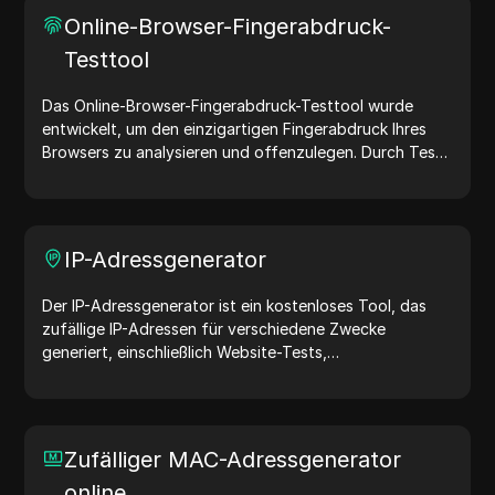
Vereinfachen Sie Ihre Arbeitsabläufe – generieren Sie
Online-Browser-Fingerabdruck-
noch heute User-Agents!
Testtool
Das Online-Browser-Fingerabdruck-Testtool wurde
entwickelt, um den einzigartigen Fingerabdruck Ihres
Browsers zu analysieren und offenzulegen. Durch Tests
können Sie verstehen, welche Informationen Ihr Browser
mit Websites teilt, und Maßnahmen ergreifen, um Ihre
Privatsphäre und Sicherheit im Internet zu verbessern.
IP-Adressgenerator
Der IP-Adressgenerator ist ein kostenloses Tool, das
zufällige IP-Adressen für verschiedene Zwecke
generiert, einschließlich Website-Tests,
Sicherheitsanalysen und Entwicklung. Mit Funktionen
wie der Identifizierung des Standorts von IP-Adressen
und der zufälligen Generierung von IP-Adressen
ermöglicht es Ihnen, schnell IP-Adressen für Tests der
Zufälliger MAC-Adressgenerator
Geolokalisierung, Datenschutzprüfungen und mehr zu
online
generieren. Vereinfachen Sie Ihren Arbeitsablauf und