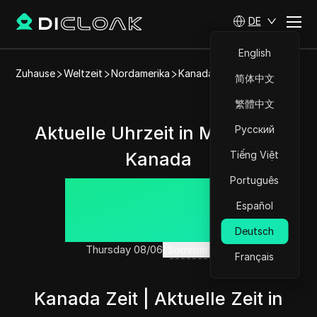
DE
English
Zuhause
Weltzeit
Nordamerika
Kanada
Montreal
简体中文
繁體中文
Aktuelle Uhrzeit in Montreal,
Русский
Kanada
Tiếng Việt
Português
00:40:58
Español
Deutsch
Thursday 08/06
(Sommerzeit)
Français
Kanada Zeit | Aktuelle Zeit in