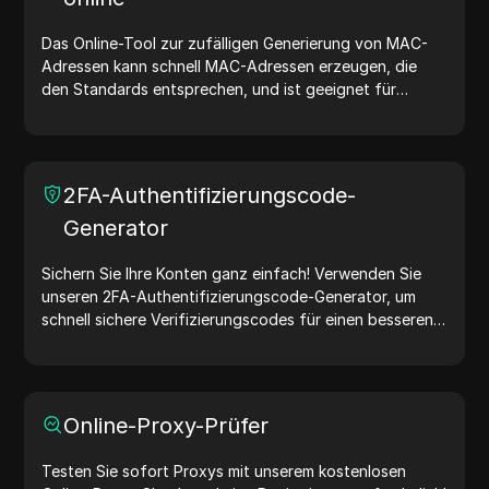
verbessern Sie Ihren Entwicklungsprozess – generieren
Sie jetzt IP-Adressen!
Das Online-Tool zur zufälligen Generierung von MAC-
Adressen kann schnell MAC-Adressen erzeugen, die
den Standards entsprechen, und ist geeignet für
Netzwerktests, Gerätesimulationen und andere
Szenarien.
2FA-Authentifizierungscode-
Generator
Sichern Sie Ihre Konten ganz einfach! Verwenden Sie
unseren 2FA-Authentifizierungscode-Generator, um
schnell sichere Verifizierungscodes für einen besseren
Kontoschutz zu erstellen. Probieren Sie es jetzt aus und
schützen Sie Ihr digitales Leben!
Online-Proxy-Prüfer
Testen Sie sofort Proxys mit unserem kostenlosen