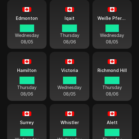
Edmonton
Iqait
Weiße Pferdestadt
22:40
00:40
21:40
Wednesday
Thursday
Wednesday
08/05
08/06
08/05
Hamilton
Victoria
Richmond Hill
00:40
21:40
00:40
Thursday
Wednesday
Thursday
08/06
08/05
08/06
Surrey
Whistler
Alett
21:40
21:40
00:40